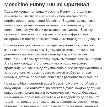
Moschino Funny 100 ml Оригинал
Парфюмированная вода Moschino Funny – это одно из
гениальнейших творений знаменитого итальянского
парфюмера и модельера Moschino. В одном флакончике
уместились неудержимое веселье, искренняя радость,
ослепительная улыбка и возвышенные чувства. Всю эту
гамму ароматов автор разукрасил сочной фруктовой
акварелью и посвятил кокетливой и жизнерадостной девушке.
В благоухающей композиции ярко выражен сладковатый
запах спелого апельсина. Цитрусовые нотки гармонично
дополняет аромат красной смородины, а в качестве
пикантной искорки туалетной воды выступает розовый перец.
А в самом сердце этого колоритного парфюмерного
произведения вас ожидает успокаивающее амбре жасмина и
зеленого чая, которые переплетаются и объединяться
нежным, густым ароматом лепестков разноцветных пионов.
Нота шлейфа туалетной воды Moschino Funny – стойкая и
чарующая. Она обязательно зажжет в душе каждой девушки
яркое пламя радостных и романтических чувств, благодаря
изысканным ароматам мягкого мха и кедрового дерева. Эта
туалетная вода станет идеальным вариантом весной, когда
природа расцветает и хочется чего-то радостного, нежного,