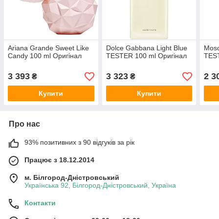
Ariana Grande Sweet Like
Dolce Gabbana Light Blue
Mosc
Candy 100 ml Оригінал
TESTER 100 ml Оригінал
TEST
3 393
3 323
2 3
₴
₴
Купити
Купити
Про нас
93% позитивних з 90 відгуків за рік
Працює з 18.12.2014
м. Білгород-Дністровський
Українська 92, Білгород-Дністровський, Україна
Контакти