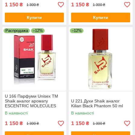
1 150
1 150
₴
₴
1 300 ₴
1 300 ₴
Купити
Купити
Распродажа
–12%
–12%
U 166 Парфуми Unisex ТМ
Shaik аналог аромату
U 221 Духи Shaik аналог
ESCENTRIC MOLECULES
Kilian Black Phantom 50 ml
ESCENTRIC 02 50 ml
В наявності
В наявності
1 150
1 150
₴
₴
1 300 ₴
1 300 ₴