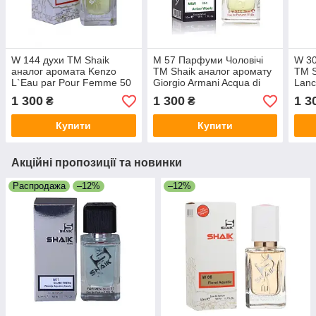
W 144 духи ТМ Shaik
M 57 Парфуми Чоловічі
W 30
аналог аромата Kenzo
ТМ Shaik аналог аромату
ТМ S
L`Eau par Pour Femme 50
Giorgio Armani Acqua di
Lanc
ml
Gio Pour Homme 50 ml
1 300
1 300
1 3
₴
₴
Купити
Купити
Акційні пропозиції та новинки
Распродажа
–12%
–12%