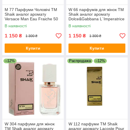
M 77 Парфуми Чоловічі ТМ
W 66 парфумів для жінок ТМ
Shaik аналог аромату
Shaik аналог аромату
Versace Man Eau Fraiche 50
Dolce&Gabbana L`Imperatrice
ml
3 50 ml
В наявності
В наявності
1 150
1 150
₴
₴
1 300 ₴
1 300 ₴
Купити
Купити
–12%
Распродажа
–12%
W 304 парфуми для жінок
W 112 парфуми ТМ Shaik
ТМ Shaik аналог аромату
аналог аромату Lacoste Pour