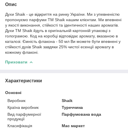
Опис
Духи Shaik - це відкриття на ринку України. Ми з упевненістю
пропонуємо парфуми TM Shaik нашим клієнтам. Ми впевнені
у якості виконання, стійкості та ідентичності наших ароматів.
Духи TM Shaik йдуть в оригінальній картонній упаковці з
голограмою. Код на коробці відповідає аромату, вказаною в
каталозі. Ємність флакона - 50 мл Ви можете бути впевнені у
стійкості духів Shaik завдяки 25% чистої есенції аромату в
кожному флаконі.
Приховати
Характеристики
Основні
Виробник
Shaik
Країна виробник
Туреччина
Вид парфумерної
Парфумована вода
продукції
Класифікація
Мас маркет