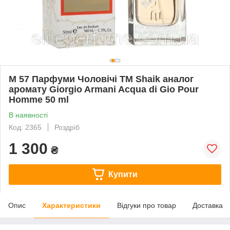
M 57 Парфуми Чоловічі ТМ Shaik аналог
аромату Giorgio Armani Acqua di Gio Pour
Homme 50 ml
В наявності
Код: 2365
Роздріб
1 300
₴
Купити
Опис
Характеристики
Відгуки про товар
Доставка