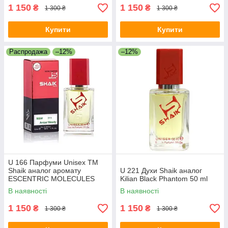
1 150
1 150
₴
₴
1 300 ₴
1 300 ₴
Купити
Купити
Распродажа
–12%
–12%
U 166 Парфуми Unisex ТМ
Shaik аналог аромату
U 221 Духи Shaik аналог
ESCENTRIC MOLECULES
Kilian Black Phantom 50 ml
ESCENTRIC 02 50 ml
В наявності
В наявності
1 150
1 150
₴
₴
1 300 ₴
1 300 ₴