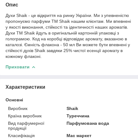
Опис
Духи Shaik - це відкриття на ринку України. Ми з упевненістю
пропонуємо парфуми TM Shaik нашим клієнтам. Ми впевнені
у якості виконання, стійкості та ідентичності наших ароматів.
Духи TM Shaik йдуть в оригінальній картонній упаковці з
голограмою. Код на коробці відповідає аромату, вказаною в
каталозі. Ємність флакона - 50 мл Ви можете бути впевнені у
стійкості духів Shaik завдяки 25% чистої есенції аромату в
кожному флаконі.
Приховати
Характеристики
Основні
Виробник
Shaik
Країна виробник
Туреччина
Вид парфумерної
Парфумована вода
продукції
Класифікація
Мас маркет