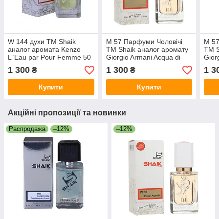
W 144 духи ТМ Shaik
M 57 Парфуми Чоловічі
M 57
аналог аромата Kenzo
ТМ Shaik аналог аромату
ТМ S
L`Eau par Pour Femme 50
Giorgio Armani Acqua di
Gior
ml
Gio Pour Homme 50 ml
Gio 
1 300
1 300
1 3
₴
₴
Купити
Купити
Акційні пропозиції та новинки
Распродажа
–12%
–12%