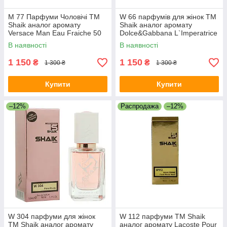
M 77 Парфуми Чоловічі ТМ
W 66 парфумів для жінок ТМ
Shaik аналог аромату
Shaik аналог аромату
Versace Man Eau Fraiche 50
Dolce&Gabbana L`Imperatrice
ml
3 50 ml
В наявності
В наявності
1 150
1 150
₴
₴
1 300 ₴
1 300 ₴
Купити
Купити
–12%
Распродажа
–12%
W 304 парфуми для жінок
W 112 парфуми ТМ Shaik
ТМ Shaik аналог аромату
аналог аромату Lacoste Pour