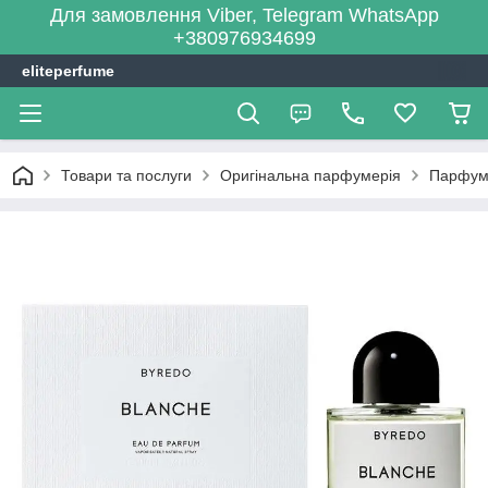
Для замовлення Viber, Telegram WhatsApp
+380976934699
eliteperfume
Товари та послуги
Оригінальна парфумерія
Парфум