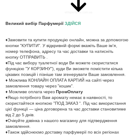
Великий вибір Парфумерії
ЗДІЙСЯ
♦Замовити та купити продукцію онлайн, можна за допомогою
кнопки "КУПИТИ". У відкривній формі вкажіть Ваше ім'я,
номер телефона, адресу та час доставки та натисніть
кнопку ОТПРАВИТЬ .
♦Під час вибору туалетної води Ви можете скористатися
функцією "У КОРЗИНУ"), куди Ви зможете помістити кілька
цікавих позицій і пізніше там згенерувати Ваше замовлення.
♦ Можлива КОНЛАЙН ОПЛАТА КАРТИЙ на сайті через
замовлення товару через "кошик".
♦ Можливе оплата через
ПромОплату
♦Якщо потрібного Вам аромату немає в наявності, то
скористайтеся кнопкою "ПОД ЗАКАЗ “. Під час використання
цієї функції — ціна договорена та час доставки становитиме
від 2 до 5 днів.
♦Очікуйте дзвінка з нашого магазину для підтвердження
замовлення.
♦Також здійснюємо доставку парфумерії по всіх регіонах