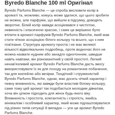
Byredo Blanche 100 ml Оригінал
Byredo Parfums Blanche — це спроба висловити колір в
ароматі та, можливо, комусь може здатися, що цього зробити
не можна, але парфуми, що вийшли в підсумку, доводять
зворотне. Білий колір завжди асоціювався з чистотою,
невинність і класичною красою, і саме це вирішено було
втілити в ароматі парфумів Byredo Parfums Blanche, який мав
стати чіткою асоціацією білого кольору та всього, що з ним
пов'язане. Структура аромату проста і не має великої
кількості відволікальних подробиць, проте водночас його не
можна назвати нудним або занадто однотонним, швидше
навіть навпаки, він різноманітний у своїй простоті. Легкий
ненав'язливий аромат Byredo Parfums Blanche дасть змогу
використовувати їх як для походу на романтичне побачення,
так для коктейлю або вечірки. Тендітний і струменястий
Byredo Parfums Blanche, однак, має досить чіткий характер і
певну впевненість, які завжди були властиві білому кольору,
саме тому цей аромат так подобається молодим дівчатам,
хоча він цілком підходить для жінок будь-якого віку.
Впевненість і простота, елегантність і строгість, якийсь
мінімалізм і особливий характер, який може підлаштовуватися
під різних типів ситуації й випадок — усе це аромат Byredo
Parfums Blanche.