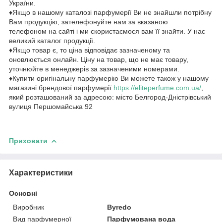
України.
♦Якщо в нашому каталозі парфумерії Ви не знайшли потрібну
Вам продукцію, зателефонуйте нам за вказаною
телефоном на сайті і ми скористаємося вам її знайти. У нас
великий каталог продукції.
♦Якщо товар є, то ціна відповідає зазначеному та
оновлюється онлайн. Ціну на товар, що не має товару,
уточнюйте в менеджерів за зазначеними номерами.
♦Купити оригінальну парфумерію Ви можете також у нашому
магазині брендової парфумерії
https://eliteperfume.com.ua/
,
який розташований за адресою: місто Белгород-Дністрівський
вулиця Першомайська 92
Приховати
Характеристики
Основні
Виробник
Byredo
Вид парфумерної
Парфумована вода