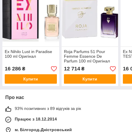
Ex Nihilo Lust in Paradise
Roja Parfums 51 Pour
Ex N
100 ml Оригінал
Femme Essence De
TEST
Parfum 100 ml Оригінал
16 286
12 714
16 
₴
₴
Купити
Купити
Про нас
93% позитивних з 89 відгуків за рік
Працює з 18.12.2014
м. Білгород-Дністровський