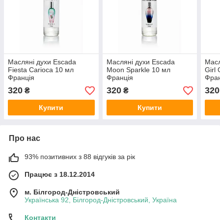
Масляні духи Escada
Масляні духи Escada
Масл
Fiesta Carioca 10 мл
Moon Sparkle 10 мл
Girl
Франція
Франція
Фра
320
320
320
₴
₴
Купити
Купити
Про нас
93% позитивних з 88 відгуків за рік
Працює з 18.12.2014
м. Білгород-Дністровський
Українська 92, Білгород-Дністровський, Україна
Контакти