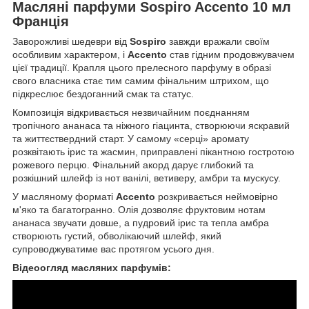
Масляні парфуми Sospiro Accento 10 мл
Франція
Заворожливі шедеври від
Sospiro
завжди вражали своїм
особливим характером, і
Accento
став гідним продовжувачем
цієї традиції. Крапля цього прелесного парфуму в образі
свого власника стає тим самим фінальним штрихом, що
підкреслює бездоганний смак та статус.
Композиція відкривається незвичайним поєднанням
тропічного ананаса та ніжного гіацинта, створюючи яскравий
та життєствердний старт. У самому «серці» аромату
розквітають ірис та жасмин, приправлені пікантною гостротою
рожевого перцю. Фінальний акорд дарує глибокий та
розкішний шлейф із нот ванілі, ветиверу, амбри та мускусу.
У масляному форматі
Accento
розкривається неймовірно
м'яко та багатогранно. Олія дозволяє фруктовим нотам
ананаса звучати довше, а пудровий ірис та тепла амбра
створюють густий, обволікаючий шлейф, який
супроводжуватиме вас протягом усього дня.
Відеоогляд масляних парфумів: