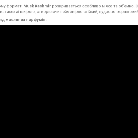
ому форматі
Musk Kashmir
розкривається особливо м’яко та об’ємно. 
ватися» зі шкірою, створюючи неймовірно стійкий, пудрово-вершковий
яд масляних парфумів: