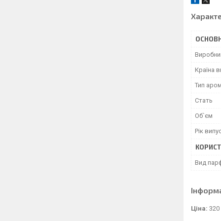
Характ
ОСНОВН
Виробни
Країна 
Тип аро
Стать
Об`єм
Рік випу
КОРИСТ
Вид пар
Інформ
Ціна:
320