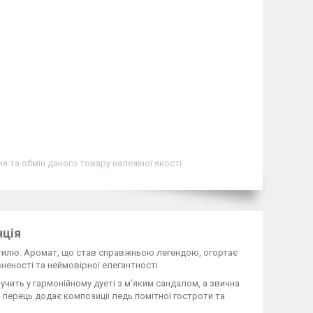
я та обмін даного товару належної якості
нція
 стилю. Аромат, що став справжньою легендою, огортає
еності та неймовірної елегантності.
учить у гармонійному дуеті з м’яким сандалом, а звична
 перець додає композиції ледь помітної гостроти та