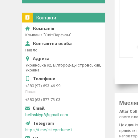
Контакти
Компанія "ЭлітПарфюм"
Павло
Українська 92, Білгород-Дністровський,
Україна
+380 (97) 693-46-99
Павло
+380 (63) 577-73-03
Маслян
Attar Col
belinskiyp8@gmail.com
свого вла
Це один і
https://t.me/eliteperfume1
пряність 
неповторн