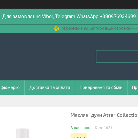
Для замовлення Viber, Telegram WhatsApp +380976934699
Українська 92, Білгород-Дністровський,
арфюмерію
Доставка та оплата
Повернення та обмін
Пр
Масляні духи Attar Collecti
В наявності
Код:
1621