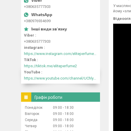
У маслян
+380635777303
йому «зли
Відеоогл
+380976934699
Viber
+380635777303
instagram
https://www.instagram.com/eliteperfume2030/
TikTok
https://tiktok.me/eliteperfume2
YouTube
https://www.youtube.com/channel/UChlyrHV155UsxbND9N3hYJA
Графік роботи
Понеділок
09:00
18:30
Вівторок
09:00
18:00
Середа
09:00
18:00
Четвер
09:00
18:00