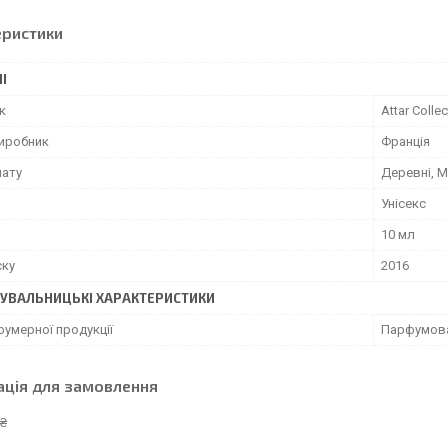
еристики
І
к
Attar Collec
виробник
Франція
мату
Деревні, М
Унісекс
10 мл
ску
2016
УВАЛЬНИЦЬКІ ХАРАКТЕРИСТИКИ
фумерної продукції
Парфумова
ація для замовлення
 ₴