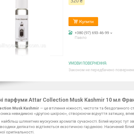
320 ₴
Купити
+380 (97) 693-46-99
Павло
Законом не передбачено поверненн
і парфуми Attar Collection Musk Kashmir 10 мл Фра
lection Musk Kashmir
— це втілення ніжності, чистоти та бездоганного
сника невидимою «другою шкірою», створюючи відчуття затишку, впевн
з найбільш шляхетних мускусних ароматів сучасності. Білий мускус тут зв
гвоздики делікатно відтіняється екзотичною гарденією. Насичений білий
ої оригінальності.