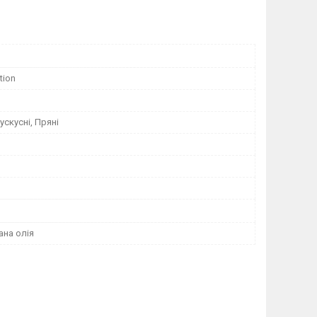
tion
ускусні, Пряні
на олія