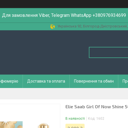
Для замовлення Viber, Telegram WhatsApp +380976934699
Українська 92, Білгород-Дністровський,
арфюмерію
Доставка та оплата
Повернення та обмін
Пр
Elie Saab Girl Of Now Shine 
В наявності
Код:
1602