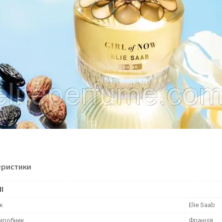
еристики
І
к
Elie Saab
виробник
Франція