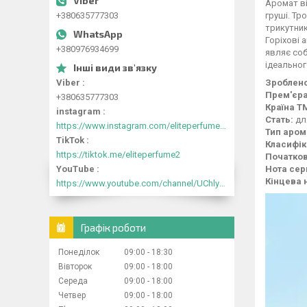
Аромат ві
груші. Тр
+380635777303
трикутник
Горіхові 
+380976934699
являє соб
ідеальног
Зроблено
Viber
Прем'єра
+380635777303
Країна Т
instagram
Стать:
дл
https://www.instagram.com/eliteperfume2030/
Тип аром
TikTok
Класифік
https://tiktok.me/eliteperfume2
Початков
Нота сер
YouTube
Кінцева 
https://www.youtube.com/channel/UChlyrHV155UsxbND9N3hYJA
Графік роботи
Понеділок
09:00
18:30
Вівторок
09:00
18:00
Середа
09:00
18:00
Четвер
09:00
18:00