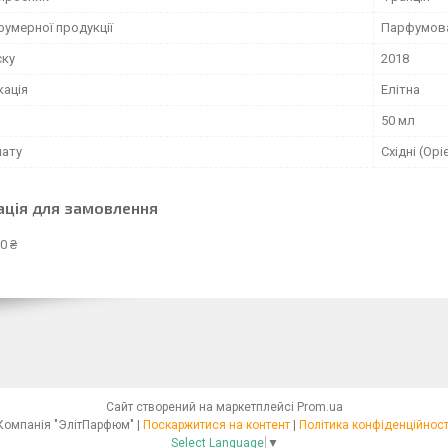
фумерної продукції
Парфумов
ску
2018
кація
Елітна
50 мл
мату
Східні (Орі
ація для замовлення
0 ₴
Сайт створений на маркетплейсі
Prom.ua
Компанія "ЭлітПарфюм" |
Поскаржитися на контент
|
Політика конфіденційност
Select Language
▼