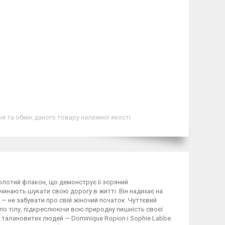
я та обмін даного товару належної якості
 золотий флакон, що демонструє її зоряний
чинають шукати свою дорогу в житті. Він надихає на
е — не забувати про свій жіночий початок. Чуттєвий
 по тілу, підкреслюючи всю природну пишність своєї
талановитих людей — Dominique Ropion і Sophie Labbe.