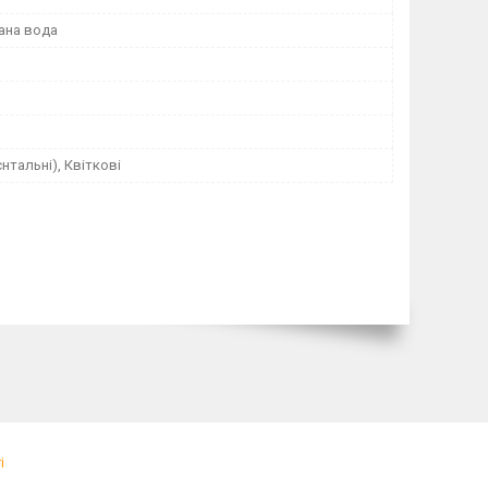
ана вода
єнтальні), Квіткові
і