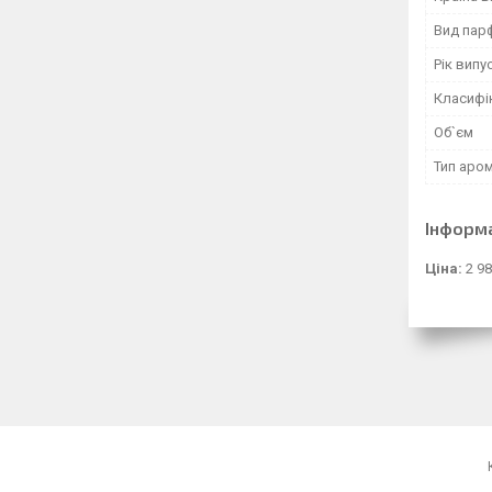
Вид пар
Рік випу
Класифі
Об`єм
Тип аро
Інформ
Ціна:
2 98