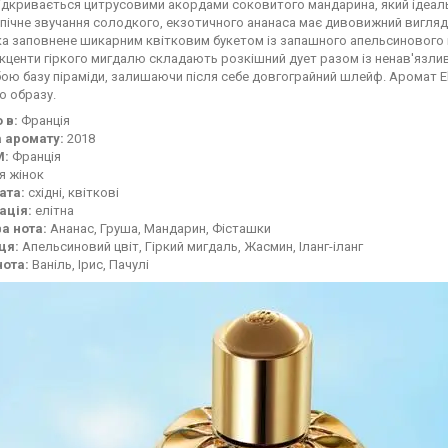
дкривається цитрусовими акордами соковитого мандарина, який ідеаль
опічне звучання солодкого, екзотичного ананаса має дивовижний вигляд 
а заповнене шикарним квітковим букетом із запашного апельсинового цв
акценти гіркого мигдалю складають розкішний дует разом із ненав'язлив
ою базу піраміди, залишаючи після себе довгограйний шлейф. Аромат Eli
о образу.
 в:
Франція
 аромату:
2018
М:
Франція
я жінок
ата:
східні, квіткові
ація:
елітна
а нота:
Ананас, Груша, Мандарин, Фісташки
ця:
Апельсиновий цвіт, Гіркий мигдаль, Жасмин, Іланг-іланг
нота:
Ваніль, Ірис, Пачулі