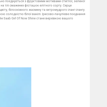
но поєднується з фруктовими мотивами стиглої, зеленої
на тлі смажених фісташок елітного сорту. Серце
іту, білосніжного жасмину та хитромудрого іланг-ілангу.
ою солодкістю білої ванілі. Ірисово-пачулієве поєднання
e Saab Girl Of Now Shine стане верхівкою вашого