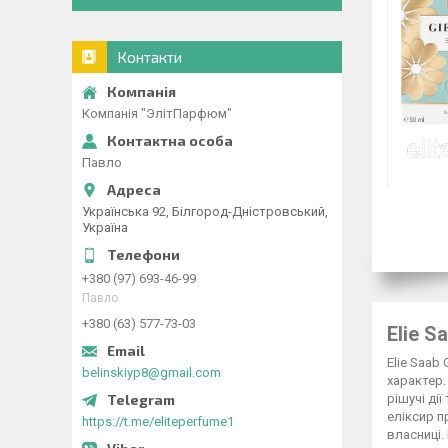
Контакти
Компанія "ЭлітПарфюм"
Павло
Українська 92, Білгород-Дністровський,
Україна
+380 (97) 693-46-99
Павло
+380 (63) 577-73-03
Elie S
Elie Saab
belinskiyp8@gmail.com
характер.
рішучі ді
еліксир п
https://t.me/eliteperfume1
власниці.