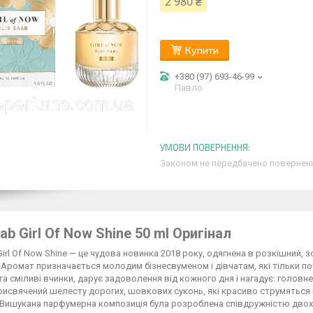
2 980 ₴
Купити
+380 (97) 693-46-99
Павло
Законом не передбачено поверненн
aab Girl Of Now Shine 50 ml Оригінал
 Girl Of Now Shine — це чудова новинка 2018 року, одягнена в розкішний,
 Аромат призначається молодим бізнесвуменом і дівчатам, які тільки по
ї та сміливі вчинки, дарує задоволення від кожного дня і нагадує: головн
рисвячений шелесту дорогих, шовкових суконь, які красиво струмяться
 Вишукана парфумерна композиція була розроблена співдружністю двох 