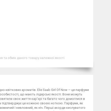
я та обмін даного товару належної якості
но-квіткових ароматів. Elie Saab Girl Of Now — це парфуми
і особистості, що мають лідерські якості. Вони можуть
рисвятили своє життя кар'єрі та багато чого домоглися в
 Now підтверджує це кожною своєю ноткою. Парфуми, як
аємничий і невловний, як ніч. Перші акорди кислуватого