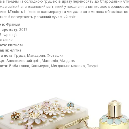
 в тандемі із солодкою грушею відразу переносять до Стародавній Єгип
екає свіжий апельсиновий цвіт, який у поєднанні з квітковою вершково
ниць. М'якість і ніжність кашмерану та мигдалевого молока обволікає кож
ися й повертають у звичний сучасний світ.
 в:
Франція
 аромату:
2017
М:
Франція
я жінок
ата:
квіткові
ація:
елітна
а нота:
Груша, Мандарин, Фісташки
ця:
Апельсиновий цвіт, Магнолія, Мигдаль
нота:
Боби тонка, Кашмеран, Мигдальне молоко, Пачулі