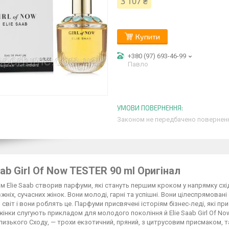
3 107 ₴
Купити
+380 (97) 693-46-99
Павло
Законом не передбачено поверненн
aab Girl Of Now TESTER 90 ml Оригінал
м Elie Saab створив парфуми, які стануть першим кроком у напрямку схід
жніх, сучасних жінок. Вони молоді, гарні та успішні. Вони цілеспрямован
 світ і вони роблять це. Парфуми присвячені історіям бізнес-леді, які п
 жінки слугують прикладом для молодого покоління й Elie Saab Girl Of
лизького Сходу, — трохи екзотичний, пряний, з цитрусовим присмаком, т