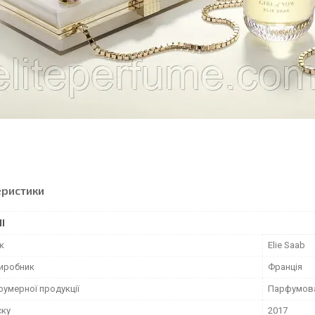
еристики
І
к
Elie Saab
виробник
Франція
фумерної продукції
Парфумов
ску
2017