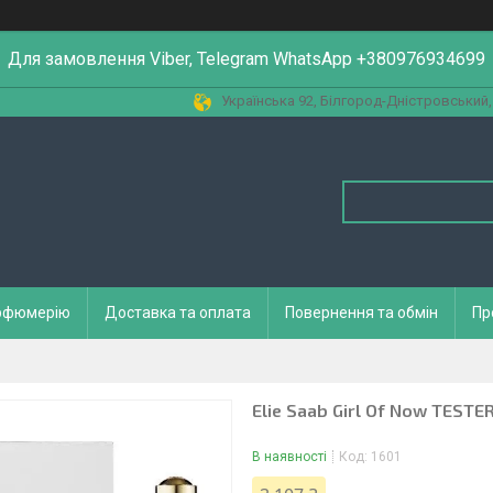
Для замовлення Viber, Telegram WhatsApp +380976934699
Українська 92, Білгород-Дністровський,
арфюмерію
Доставка та оплата
Повернення та обмін
Пр
Elie Saab Girl Of Now TESTE
В наявності
Код:
1601