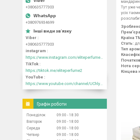
мандарина
Тут уже ч
+380635777303
усіх таєм
розслабит
+380976934699
Зроблено
Прем'єра
Країна Т
Viber
Стать:
дл
+380635777303
Тип аром
instagram
Класифік
https://www.instagram.com/eliteperfume2030/
Початков
TikTok
Нота сер
https://tiktok.me/eliteperfume2
Кінцева 
YouTube
https://www.youtube.com/channel/UChlyrHV155UsxbND9N3hYJA
Графік роботи
Понеділок
09:00
18:30
Вівторок
09:00
18:00
Середа
09:00
18:00
Четвер
09:00
18:00