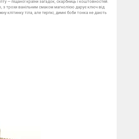
ту — піщаної країни загадок, скарбниць і коштовностей.
ю, з трохи ванільним смаком магнолією дарує ключ від
ну клітинку тіла, але терпкі, димні боби тонка не дають