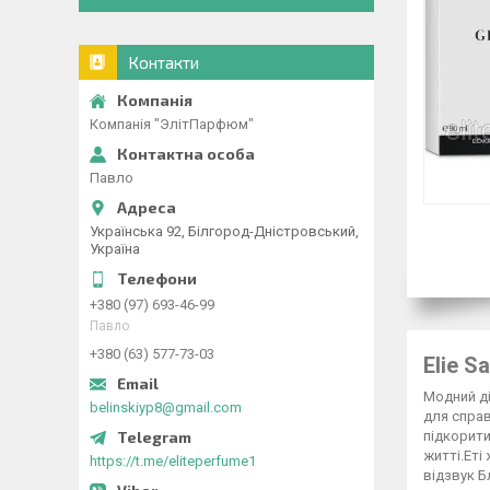
Контакти
Компанія "ЭлітПарфюм"
Павло
Українська 92, Білгород-Дністровський,
Україна
+380 (97) 693-46-99
Павло
+380 (63) 577-73-03
Elie S
Модний ді
belinskiyp8@gmail.com
для справ
підкорити
житті.Еті
https://t.me/eliteperfume1
відзвук Б