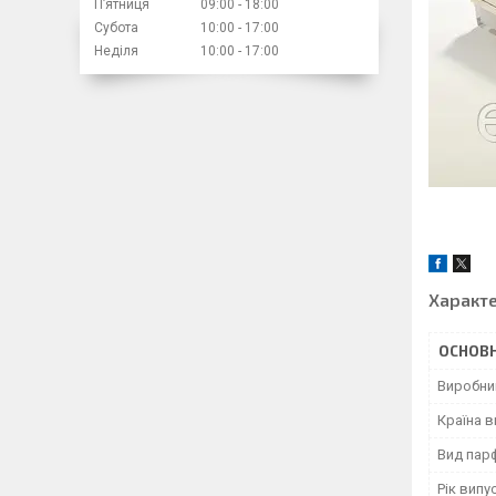
Пʼятниця
09:00
18:00
Субота
10:00
17:00
Неділя
10:00
17:00
Характ
ОСНОВН
Виробни
Країна 
Вид пар
Рік випу