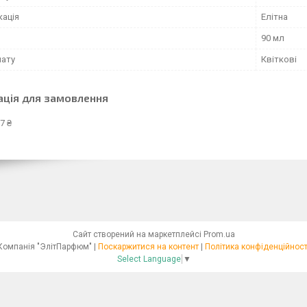
кація
Елітна
90 мл
мату
Квіткові
ація для замовлення
7 ₴
Сайт створений на маркетплейсі
Prom.ua
Компанія "ЭлітПарфюм" |
Поскаржитися на контент
|
Політика конфіденційност
Select Language
▼