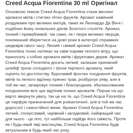
Creed Acqua Fiorentina 30 ml Оригінал
Основною темою Creed Acqua Fiorentina стали весняні
аромати квітів і стиглих літніх фруктів. Аромат навіяний
роздумами про великих митців, таких як Леонардо Да Вінчі і
подібних йому геніальних діячів Золотого століття. Аромат,
тонкий і привабливий, так само, як і твори великих творців,
покликаний зберегтися на довгі роки в категорії справжніх
шедеврів свого часу. Легкий і свіжий аромат Creed Acqua
Fiorentina тонко натякає на свіжі пориви теплого вітру, що
приносить з собою аромати квітів і фруктових дерев. Аромат
Creed Acqua Fiorentina досить легкий, залишає приємний
шлейф трохи солодкого і трохи терпкого аромату, який
оцінять по достоїнству. Бурхливий фонтан поєднання фруктів,
квітів та легкого відтінку пряних трав, розбурхує уяву, але в
той же час, зачаровує тонким і благородним, збалансованим
поєднанням всіх цих відтінків тонких ароматів. Перше на що
варто звернути увагу, так це на те, що Creed Acqua Fiorentina
це парфум призначений для романтичної, але в той же час
дорослої і самостійної жінки. Аромат Creed Acqua Fiorentina
легкий, спокусливий, чарівний і загадковий, найкращий час
для нього - це літо, тут найбільше підійде його свіжість. Проте
як і будь-який твір мистецтва, Creed Acqua Fiorentina буде
актуальним в будь-який час року.