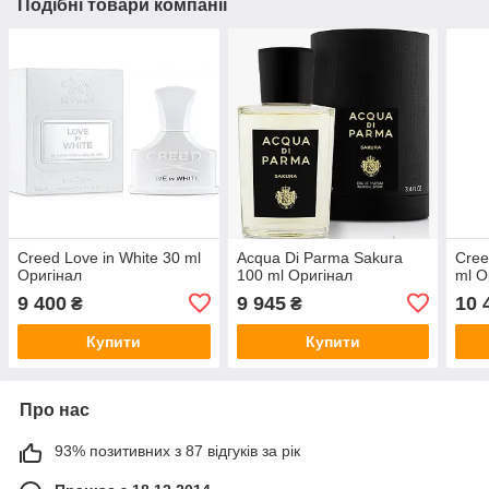
Подібні товари компанії
Creed Love in White 30 ml
Acqua Di Parma Sakura
Cree
Оригінал
100 ml Оригінал
ml О
9 400
9 945
10 
₴
₴
Купити
Купити
Про нас
93% позитивних з 87 відгуків за рік