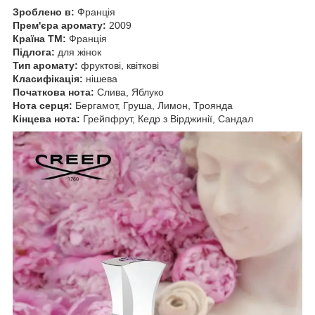
Зроблено в:
Франція
Прем'єра аромату:
2009
Країна ТМ:
Франція
Підлога:
для жінок
Тип аромату:
фруктові, квіткові
Класифікація:
нішева
Початкова нота:
Слива, Яблуко
Нота серця:
Бергамот, Груша, Лимон, Троянда
Кінцева нота:
Грейпфрут, Кедр з Вірджинії, Сандал