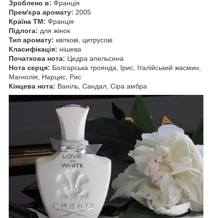
Зроблено в:
Франція
Прем'єра аромату:
2005
Країна ТМ:
Франція
Підлога:
для жінок
Тип аромату:
квіткові, цитрусові
Класифікація:
нішева
Початкова нота:
Цедра апельсина
Нота серця:
Болгарська троянда, Ірис, Італійський жасмин,
Магнолія, Нарцис, Рис
Кінцева нота:
Ваніль, Сандал, Сіра амбра