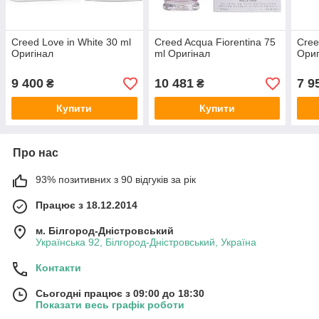
Creed Love in White 30 ml
Creed Acqua Fiorentina 75
Cree
Оригінал
ml Оригінал
Ори
9 400
10 481
7 9
₴
₴
Купити
Купити
Про нас
93% позитивних з 90 відгуків за рік
Працює з 18.12.2014
м. Білгород-Дністровський
Українська 92, Білгород-Дністровський, Україна
Контакти
Сьогодні працює з 09:00 до 18:30
Показати весь графік роботи