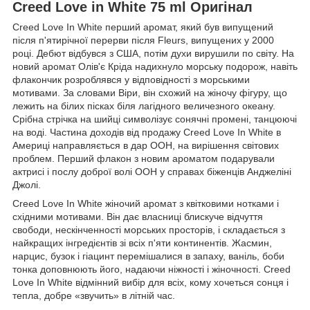
Creed Love in White 75 ml Оригінал
Creed Love In White перший аромат, який був випущений
після п'ятирічної перерви після Fleurs, випущених у 2000
році. Дебют відбувся з США, потім духи вирушили по світу. На
новий аромат Олів'є Кріда надихнуло морську подорож, навіть
флакончик розроблявся у відповідності з морськими
мотивами. За словами Віри, він схожий на жіночу фігуру, що
лежить на білих пісках біля лагідного величезного океану.
Срібна стрічка на шийці символізує сонячні промені, танцюючі
на воді. Частина доходів від продажу Creed Love In White в
Америці направляється в дар ООН, на вирішення світових
проблем. Перший флакон з новим ароматом подарували
актрисі і послу доброї волі ООН у справах біженців Анджеліні
Джолі.
Creed Love In White жіночий аромат з квітковими нотками і
східними мотивами. Він дає власниці блискуче відчуття
свободи, нескінченності морських просторів, і складається з
найкращих інгредієнтів зі всіх п'яти континентів. Жасмин,
нарцис, бузок і гіацинт перемішалися в запаху, ваніль, боби
тонка доповнюють його, надаючи ніжності і жіночності. Creed
Love In White відмінний вибір для всіх, кому хочеться сонця і
тепла, добре «звучить» в літній час.