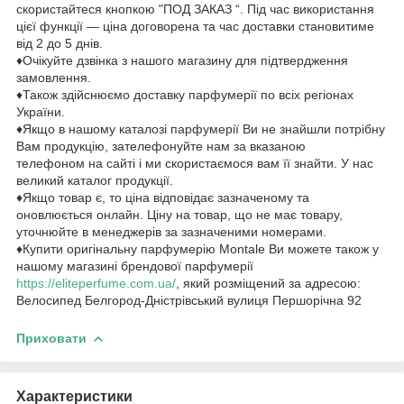
скористайтеся кнопкою "ПОД ЗАКАЗ “. Під час використання
цієї функції — ціна договорена та час доставки становитиме
від 2 до 5 днів.
♦Очікуйте дзвінка з нашого магазину для підтвердження
замовлення.
♦Також здійснюємо доставку парфумерії по всіх регіонах
України.
♦Якщо в нашому каталозі парфумерії Ви не знайшли потрібну
Вам продукцію, зателефонуйте нам за вказаною
телефоном на сайті і ми скористаємося вам її знайти. У нас
великий каталог продукції.
♦Якщо товар є, то ціна відповідає зазначеному та
оновлюється онлайн. Ціну на товар, що не має товару,
уточнюйте в менеджерів за зазначеними номерами.
♦Купити оригінальну парфумерію Montale Ви можете також у
нашому магазині брендової парфумерії
https://eliteperfume.com.ua/
, який розміщений за адресою:
Велосипед Белгород-Дністрівський вулиця Першорічна 92
Приховати
Характеристики