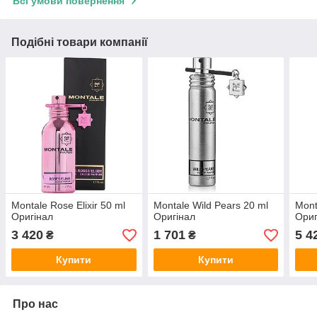
Всі умови повернення
Подібні товари компанії
Montale Rose Elixir 50 ml
Montale Wild Pears 20 ml
Mont
Оригінал
Оригінал
Ориг
3 420
1 701
5 4
₴
₴
Купити
Купити
Про нас