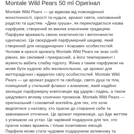
Montale Wild Pears 50 ml Оригінал
Montale Wild Pears — це відмова від повсякденної
монотонності, сірості та нудьги, аромат свята, наповнений
радістю та щастям. «Дика груша», як перекладається назва
парфумів, створений як виклик класичним традиціям.
Парфуми вражають своєю екзотичністю і витонченістю
одночасно. Це своєрідний парфумерний шедевр, який
створений для неординарних і яскравих особистостей.
Чоловік в ореолі аромату Montale Wild Pears не знає собі
рівних, він сміливий і прекрасний, а його темперамент і
мужність вабить слабку підлогу. Жінка з таким парфумом не
може бути нудною або меланхольною, це аромат для
життєрадісних і відкритих світу особистостей. Montale Wild
Pears — це аромат радості та свободи, свято душі та тіла,
поміщений у стильний флакон з алюмінію, який надійно
захищає парфумерну композицію від ударів і падінь, а також
шкідливого впливу сонячних променів. Montale Wild Pears —
оригінальний і соковитий коктейль для тих, хто хоче
виділятися з натовпу, хто прагне до стирання себе та
завоювання оточення. Це аромат переможця, що йде життям
з усмішкою на устах. Це чарівний подарунок для тих, хто
прагне нових вражень і тільки позитивних емоцій.
Парфюм може стати чудовим подарунком активному та