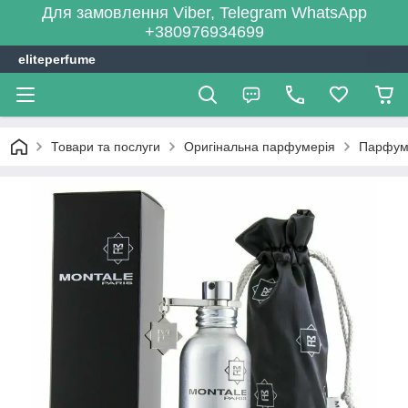
Для замовлення Viber, Telegram WhatsApp
+380976934699
eliteperfume
Товари та послуги
Оригінальна парфумерія
Парфум