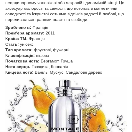
неординарному чоловікові або яскравій і динамічній жінці. Це
аксесуар молодості та свіжості, що потопає в магнетичній
солодкості та іскристої сотнями відтінків радості й любові, що
переливається гранями щастя та свободи.
Зроблено в:
Франція
Прем'єра аромату:
2011
Країна ТМ:
Франція
Стать:
унісекс
Тип аромата:
фруктові, фужерні
Класифікація:
нішева
Початкова нота:
Бергамот, Груша
Нота серця:
Гвоздика, Конвалія
Кінцева нота:
Ваніль, Мускус, Сандалове дерево