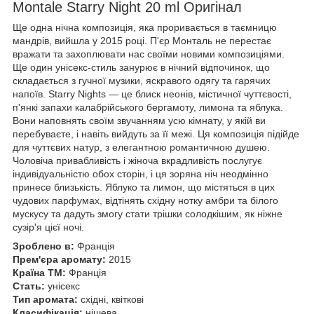
Montale Starry Night 20 ml Оригінал
Ще одна нічна композиція, яка проривається в таємницю
мандрів, вийшла у 2015 році. П'єр Монталь не перестає
вражати та захоплювати нас своїми новими композиціями.
Ще один унісекс-стиль занурює в нічний відпочинок, що
складається з гучної музики, яскравого одягу та гарячих
напоїв. Starry Nights — це блиск неонів, містичної чуттєвості,
п'янкі запахи калабрійського бергамоту, лимона та яблука.
Вони наповнять своїм звучанням усю кімнату, у якій ви
перебуваєте, і навіть вийдуть за її межі. Ця композиція підійде
для чуттєвих натур, з елегантною романтичною душею.
Чоловіча привабливість і жіноча вкрадливість послугує
індивідуальністю обох сторін, і ця зоряна ніч неодмінно
принесе близькість. Яблуко та лимон, що містяться в цих
чудових парфумах, відтінять східну нотку амбри та білого
мускусу та дадуть змогу стати трішки солодкішим, як ніжне
сузір'я цієї ночі.
Зроблено в:
Франція
Прем'єра аромату:
2015
Країна ТМ:
Франція
Стать:
унісекс
Тип аромата:
східні, квіткові
Класифікація:
нішева