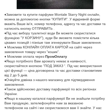
♦Замовити та купити парфуми Montale Starry Night онлайн,
можна за допомогою кнопки "КУПИТИ". У відкривній формі
вкажіть Ваше ім'я, номер телефона, адресу та час доставки та
натисніть кнопку ОТПРАВИТЬ .
♦Під час вибору туалетної води Ви можете скористатися
функцією "У КОРЗИНУ"), куди Ви зможете помістити кілька
цікавих позицій і пізніше там згенерувати Ваше замовлення.
♦ Можлива КОНЛАЙН ОПЛАТА КАРТОЙ на сайті через
замовлення товару через "кошик".
♦ Можливе оплата через
ПромОплату
♦Якщо потрібного Вам аромату немає в наявності,
скористайтеся кнопкою "ПОД ЗАКАЗ “. Під час використання
цієї функції — ціна договорена та час доставки становитиме
від 2 до 5 днів.
♦Очікуйте дзвінка з нашого магазину для підтвердження
замовлення.
♦Також здійснюємо доставку парфумерії по всіх регіонах
України.
♦Якщо в нашому каталозі парфумерії Ви не знайшли потрібну
Вам продукцію, зателефонуйте нам за вказаною
телефоном на сайті і ми скористаємося вам її знайти. У нас