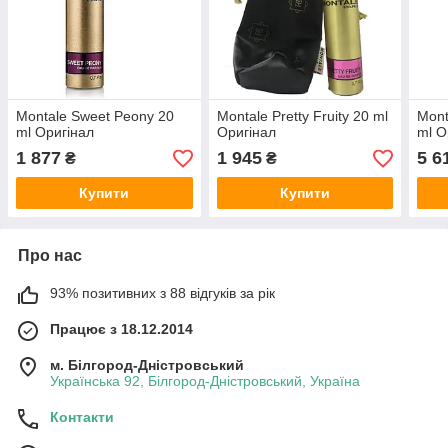
Montale Sweet Peony 20
Montale Pretty Fruity 20 ml
Mont
ml Оригінал
Оригінал
ml О
1 877
1 945
5 6
₴
₴
Купити
Купити
Про нас
93% позитивних з 88 відгуків за рік
Працює з 18.12.2014
м. Білгород-Дністровський
Українська 92, Білгород-Дністровський, Україна
Контакти