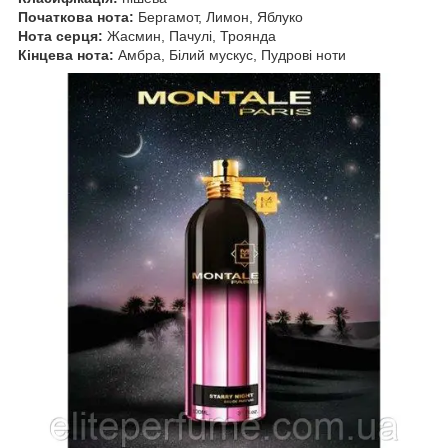
Початкова нота:
Бергамот, Лимон, Яблуко
Нота серця:
Жасмин, Пачулі, Троянда
Кінцева нота:
Амбра, Білий мускус, Пудрові ноти