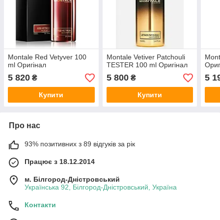
Montale Red Vetyver 100
Montale Vetiver Patchouli
Mont
ml Оригінал
TESTER 100 ml Оригінал
Ориг
5 820
5 800
5 1
₴
₴
Купити
Купити
Про нас
93% позитивних з 89 відгуків за рік
Працює з 18.12.2014
м. Білгород-Дністровський
Українська 92, Білгород-Дністровський, Україна
Контакти