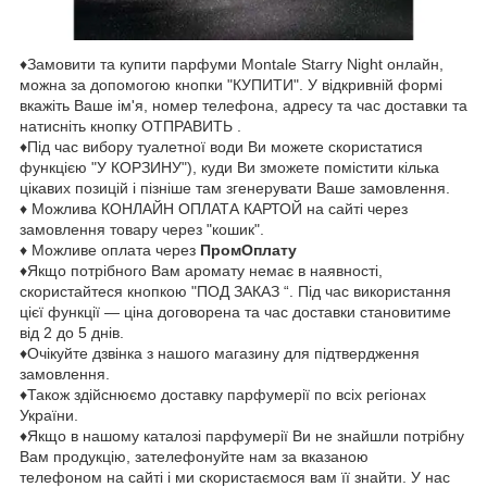
♦Замовити та купити парфуми Montale Starry Night онлайн,
можна за допомогою кнопки "КУПИТИ". У відкривній формі
вкажіть Ваше ім'я, номер телефона, адресу та час доставки та
натисніть кнопку ОТПРАВИТЬ .
♦Під час вибору туалетної води Ви можете скористатися
функцією "У КОРЗИНУ"), куди Ви зможете помістити кілька
цікавих позицій і пізніше там згенерувати Ваше замовлення.
♦ Можлива КОНЛАЙН ОПЛАТА КАРТОЙ на сайті через
замовлення товару через "кошик".
♦ Можливе оплата через
ПромОплату
♦Якщо потрібного Вам аромату немає в наявності,
скористайтеся кнопкою "ПОД ЗАКАЗ “. Під час використання
цієї функції — ціна договорена та час доставки становитиме
від 2 до 5 днів.
♦Очікуйте дзвінка з нашого магазину для підтвердження
замовлення.
♦Також здійснюємо доставку парфумерії по всіх регіонах
України.
♦Якщо в нашому каталозі парфумерії Ви не знайшли потрібну
Вам продукцію, зателефонуйте нам за вказаною
телефоном на сайті і ми скористаємося вам її знайти. У нас