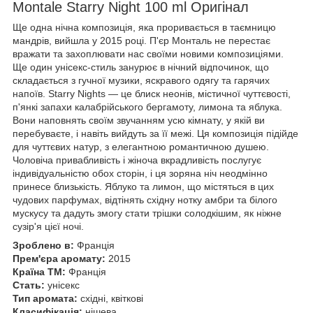
Montale Starry Night 100 ml Оригінал
Ще одна нічна композиція, яка проривається в таємницю
мандрів, вийшла у 2015 році. П'єр Монталь не перестає
вражати та захоплювати нас своїми новими композиціями.
Ще один унісекс-стиль занурює в нічний відпочинок, що
складається з гучної музики, яскравого одягу та гарячих
напоїв. Starry Nights — це блиск неонів, містичної чуттєвості,
п'янкі запахи калабрійського бергамоту, лимона та яблука.
Вони наповнять своїм звучанням усю кімнату, у якій ви
перебуваєте, і навіть вийдуть за її межі. Ця композиція підійде
для чуттєвих натур, з елегантною романтичною душею.
Чоловіча привабливість і жіноча вкрадливість послугує
індивідуальністю обох сторін, і ця зоряна ніч неодмінно
принесе близькість. Яблуко та лимон, що містяться в цих
чудових парфумах, відтінять східну нотку амбри та білого
мускусу та дадуть змогу стати трішки солодкішим, як ніжне
сузір'я цієї ночі.
Зроблено в:
Франція
Прем'єра аромату:
2015
Країна ТМ:
Франція
Стать:
унісекс
Тип аромата:
східні, квіткові
Класифікація:
нішева