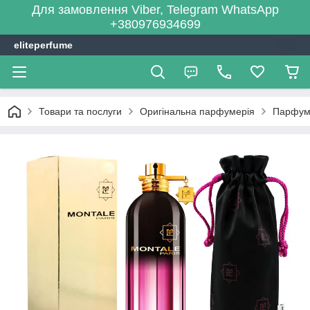
Для замовлення Viber, Telegram WhatsApp
+380976934699
eliteperfume
Товари та послуги
Оригінальна парфумерія
Парфум