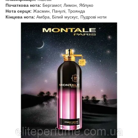
Початкова нота:
Бергамот, Лимон, Яблуко
Нота серця:
Жасмин, Пачулі, Троянда
Кінцева нота:
Амбра, Білий мускус, Пудрові ноти