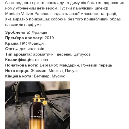
благородного гіркого шоколаду та диму від багаття, дарованих
йому уточненим ветивером. Густий пачулієвий шлейф
Montale Vetiver Patchouli надає плавної млосності та грації,
яка виразно прикрашає собою й без того привабливий образ
власників парфумів.
Зроблено в:
Франція
Прем'єра аромату:
2019
Країна ТМ:
Франція
Стать:
для чоловіків
Тип аромата:
ароматичні, деревні, цитрусові
Класифікація:
нішева
Початкова нота:
Бергамот, Мандарин, Рожевий перець
Нота серця:
Жасмин, Морква, Пачулі
Кінцева нота:
Ветивер, Мускус