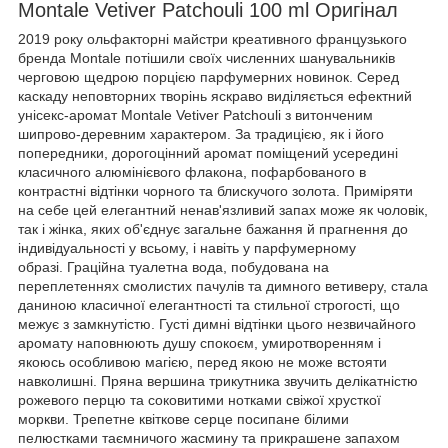
Montale Vetiver Patchouli 100 ml Оригінал
2019 року ольфакторні майстри креативного французького
бренда Montale потішили своїх численних шанувальників
черговою щедрою порцією парфумерних новинок. Серед
каскаду неповторних творінь яскраво виділяється ефектний
унісекс-аромат Montale Vetiver Patchouli з витонченим
шипрово-деревним характером. За традицією, як і його
попередники, дорогоцінний аромат поміщений усередині
класичного алюмінієвого флакона, пофарбованого в
контрастні відтінки чорного та блискучого золота. Приміряти
на себе цей елегантний ненав'язливий запах може як чоловік,
так і жінка, яких об'єднує загальне бажання й прагнення до
індивідуальності у всьому, і навіть у парфумерному
образі. Граційна туалетна вода, побудована на
переплетеннях смолистих пачулів та димного ветиверу, стала
даниною класичної елегантності та стильної строгості, що
межує з замкнутістю. Густі димні відтінки цього незвичайного
аромату наповнюють душу спокоєм, умиротворенням і
якоюсь особливою магією, перед якою не може встояти
навколишні. Пряна вершина трикутника звучить делікатністю
рожевого перцю та соковитими нотками свіжої хрусткої
моркви. Трепетне квіткове серце посипане білими
пелюстками таємничого жасмину та прикрашене запахом