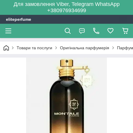
Для замовлення Viber, Telegram WhatsApp
+380976934699
eliteperfume
Товари та послуги
Оригінальна парфумерія
Парфум