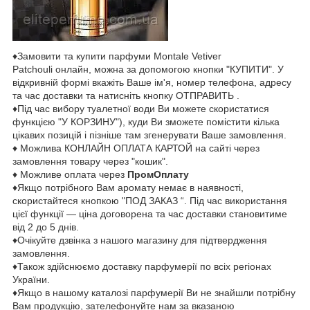
♦Замовити та купити парфуми Montale Vetiver
Patchouli онлайн, можна за допомогою кнопки "КУПИТИ". У
відкривній формі вкажіть Ваше ім'я, номер телефона, адресу
та час доставки та натисніть кнопку ОТПРАВИТЬ .
♦Під час вибору туалетної води Ви можете скористатися
функцією "У КОРЗИНУ"), куди Ви зможете помістити кілька
цікавих позицій і пізніше там згенерувати Ваше замовлення.
♦ Можлива КОНЛАЙН ОПЛАТА КАРТОЙ на сайті через
замовлення товару через "кошик".
♦ Можливе оплата через
ПромОплату
♦Якщо потрібного Вам аромату немає в наявності,
скористайтеся кнопкою "ПОД ЗАКАЗ “. Під час використання
цієї функції — ціна договорена та час доставки становитиме
від 2 до 5 днів.
♦Очікуйте дзвінка з нашого магазину для підтвердження
замовлення.
♦Також здійснюємо доставку парфумерії по всіх регіонах
України.
♦Якщо в нашому каталозі парфумерії Ви не знайшли потрібну
Вам продукцію, зателефонуйте нам за вказаною