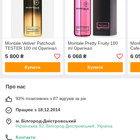
Montale Vetiver Patchouli
Montale Pretty Fruity 100
Mont
TESTER 100 ml Оригінал
ml Оригінал
Cafe
5 800
6 068
6 0
₴
₴
Купити
Купити
Про нас
93% позитивних з 87 відгуків за рік
Працює з 18.12.2014
м. Білгород-Дністровський
Українська 92, Білгород-Дністровський, Україна
Контакти