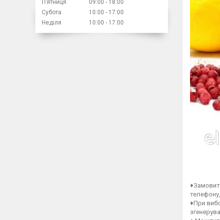
Пʼятниця
09:00
18:00
Субота
10:00
17:00
Неділя
10:00
17:00
♦Замовити
телефону,
♦При вибо
згенерув