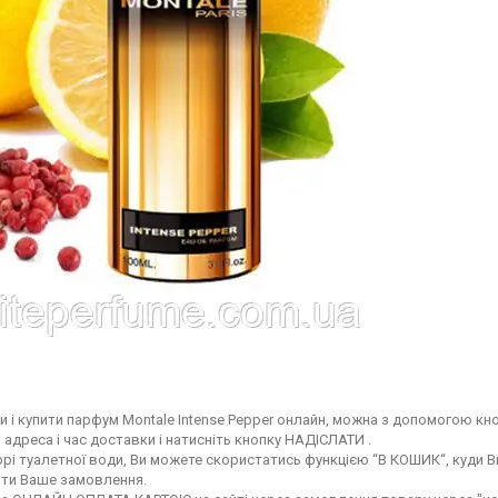
 і купити парфум Montale Intense Pepper онлайн, можна з допомогою кно
 адреса і час доставки і натисніть кнопку НАДІСЛАТИ .
рі туалетної води, Ви можете скористатись функцією “В КОШИК“, куди Ви
ати Ваше замовлення.