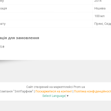
ску
2014
кація
Нішева
100 мл
мату
Пряні, Схід
ація для замовлення
5 ₴
Сайт створений на маркетплейсі
Prom.ua
Компанія "ЭлітПарфюм" |
Поскаржитися на контент
|
Політика конфіденційност
Select Language
▼