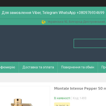
Для замовлення Viber, Telegram WhatsApp +380976934699
Українська 92, Білгород-Дністровський,
арфюмерію
Доставка та оплата
Повернення та обмін
Пр
Montale Intense Pepper 50 m
В наявності
Код:
1493