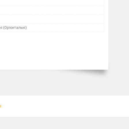
ні (Орієнтальні)
і