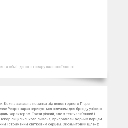
я та обмін даного товару належної якості
ми. Кожна запашна новинка від неповторного П'єра
ense Pepper характеризується звичним для бренду унісекс-
м характером. Трохи різкий, але в теж час п'янкий і
і іскор сицилійського лимона, приправлені чорним перцем
пким і стриманим квітковим серцем. Оксамитовий шлейф