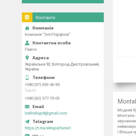
Контакти
Компанія "ЭлітПарфюм"
Павло
Українська 92, Білгород-Дністровський,
Україна
+380 (97) 693-46-99
Павло
+380 (63) 577-73-03
Montal
Модний бу
belinskiyp8@gmail.com
Монтале -
звучанням
неймовірн
https://t.me/eliteperfume1
і більше