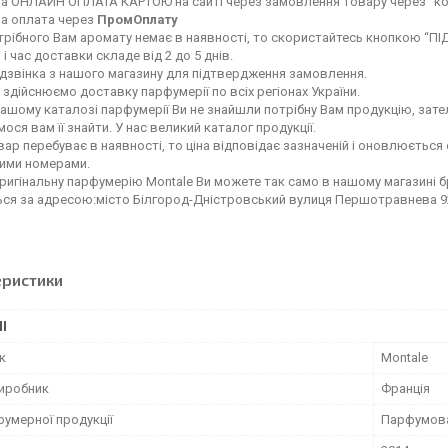
а ОНЛАЙН ОПЛАТА КАРТОЮ на сайті через замовлення товару через "ко
а оплата через
ПромОплату
рібного Вам аромату немає в наявності, то скористайтесь кнопкою “ПІД 
 і час доставки складе від 2 до 5 днів.
дзвінка з нашого магазину для підтвердження замовлення.
 здійснюємо доставку парфумерії по всіх регіонах України.
ашому каталозі парфумерії Ви не знайшли потрібну Вам продукцію, зател
ося вам її знайти. У нас великий каталог продукції.
ар перебуває в наявності, то ціна відповідає зазначеній і оновлюється 
ними номерами.
ригінальну парфумерію Montale Ви можете так само в нашому магазині 
ься за адресою:місто Білгород-Дністровський вулиця Першотравнева 9
еристики
І
к
Montale
виробник
Франція
фумерної продукції
Парфумов