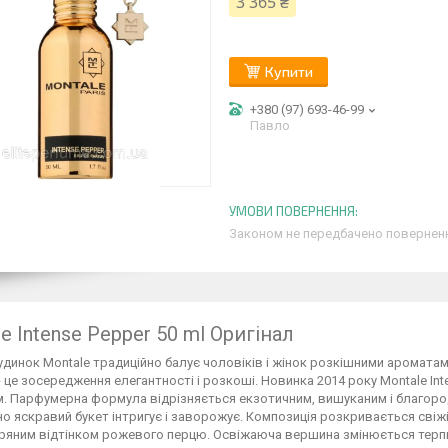
3 365 ₴
Купити
+380 (97) 693-46-99
Павло
Законом не передбачено поверненн
e Intense Pepper 50 ml Оригінал
динок Montale традиційно балує чоловіків і жінок розкішними аромата
 це зосередження елегантності і розкоші. Новинка 2014 року Montale Int
. Парфумерна формула відрізняється екзотичним, вишуканим і благородни
о яскравий букет інтригує і заворожує. Композиція розкривається свіж
 пряним відтінком рожевого перцю. Освіжаюча вершина змінюється тер