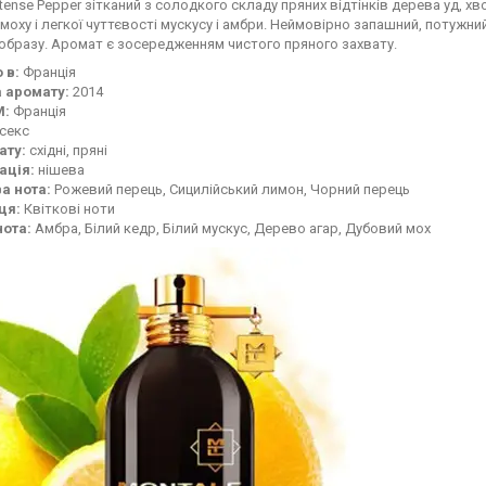
ntense Pepper зітканий з солодкого складу пряних відтінків дерева уд, хв
моху і легкої чуттєвості мускусу і амбри. Неймовірно запашний, потужн
образу. Аромат є зосередженням чистого пряного захвату.
 в:
Франція
 аромату:
2014
М:
Франція
ісекс
ату:
східні, пряні
ація:
нішева
а нота:
Рожевий перець, Сицилійський лимон, Чорний перець
ця:
Квіткові ноти
нота:
Амбра, Білий кедр, Білий мускус, Дерево агар, Дубовий мох