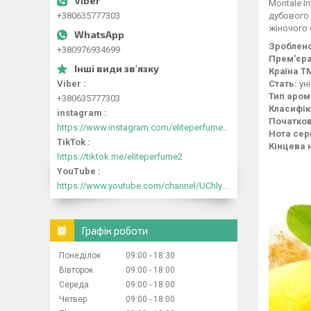
Montale I
дубового 
+380635777303
жіночого 
Зроблено
+380976934699
Прем'єра
Країна Т
Стать:
ун
Viber
Тип аром
+380635777303
Класифік
instagram
Початков
https://www.instagram.com/eliteperfume2030/
Нота сер
TikTok
Кінцева 
https://tiktok.me/eliteperfume2
YouTube
https://www.youtube.com/channel/UChlyrHV155UsxbND9N3hYJA
Графік роботи
Понеділок
09:00
18:30
Вівторок
09:00
18:00
Середа
09:00
18:00
Четвер
09:00
18:00