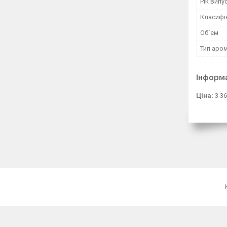
Рік випу
Класифі
Об`єм
Тип аро
Інформ
Ціна:
3 36