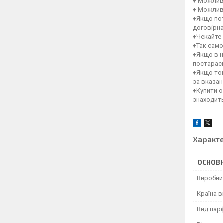
♦ Можлив
♦ Можлив
♦Якщо пот
договірна
♦Чекайте 
♦Так само
♦Якщо в н
постараєм
♦Якщо тов
за вказа
♦Купити о
знаходит
Характ
ОСНОВН
Виробни
Країна 
Вид пар