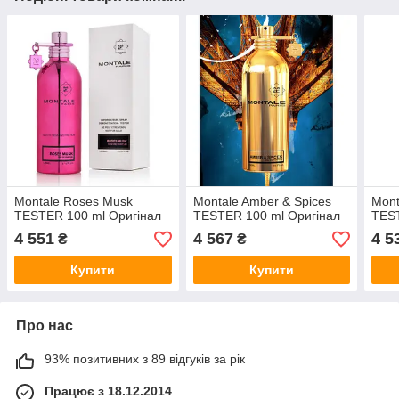
Montale Roses Musk
Montale Amber & Spices
Mont
TESTER 100 ml Оригінал
TESTER 100 ml Оригінал
TEST
4 551
4 567
4 5
₴
₴
Купити
Купити
Про нас
93% позитивних з 89 відгуків за рік
Працює з 18.12.2014