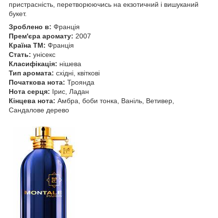
пристрасність, перетворюючись на екзотичний і вишуканий
букет.
Зроблено в:
Франція
Прем'єра аромату:
2007
Країна ТМ:
Франція
Стать:
унісекс
Класифікація:
нішева
Тип аромата:
східні, квіткові
Початкова нота:
Троянда
Нота серця:
Ірис, Ладан
Кінцева нота:
Амбра, боби тонка, Ваніль, Ветивер,
Сандалове дерево