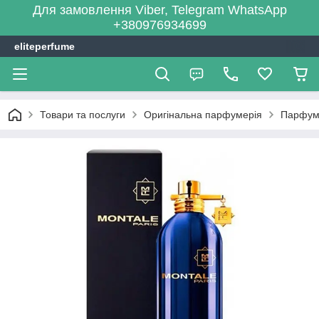
Для замовлення Viber, Telegram WhatsApp
+380976934699
eliteperfume
Товари та послуги
Оригінальна парфумерія
Парфум