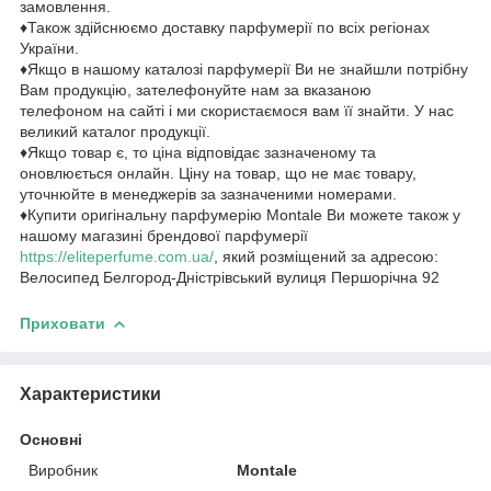
замовлення.
♦Також здійснюємо доставку парфумерії по всіх регіонах
України.
♦Якщо в нашому каталозі парфумерії Ви не знайшли потрібну
Вам продукцію, зателефонуйте нам за вказаною
телефоном на сайті і ми скористаємося вам її знайти. У нас
великий каталог продукції.
♦Якщо товар є, то ціна відповідає зазначеному та
оновлюється онлайн. Ціну на товар, що не має товару,
уточнюйте в менеджерів за зазначеними номерами.
♦Купити оригінальну парфумерію Montale Ви можете також у
нашому магазині брендової парфумерії
https://eliteperfume.com.ua/
, який розміщений за адресою:
Велосипед Белгород-Дністрівський вулиця Першорічна 92
Приховати
Характеристики
Основні
Виробник
Montale