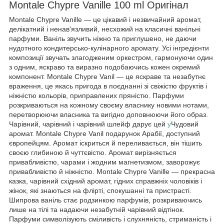
Montale Chypre Vanille 100 ml Оригінал
Montale Chypre Vanille — це цікавий і незвичайний аромат,
делікатний і ненав'язливий, несхожий на класичні ванільні
парфуми. Ваніль звучить ніжно та приглушено, не даючи
нудотного кондитерсько-кулінарного аромату. Усі інгредієнти
композиції звучать злагодженим оркестром, гармонуючи один
з одним, яскраво та виразно подобаючись кожен окремий
компонент. Montale Chypre Vanil — це яскраве та незабутнє
враження, це якась пригода в поєднанні зі свіжістю фруктів і
ніжністю кольорів, приправлених пряністю. Парфуми
розкриваються на кожному своєму власнику новими нотами,
перетворюючи власника та вигідно доповнюючи його образ.
Чарівний, чарівний і чарівний шлейф дарує цей
у
Чудовий
аромат. Montale Chypre Vanil подарунок Арабії, доступний
європейцям. Аромат іскриться й переливається, він тішить
своєю глибиною й чуттєвістю. Аромат вирізняється
привабливістю, чарами і жодним магнетизмом, заворожує
привабливістю й ніжністю. Montale Chypre Vanille — прекрасна
казка, чарівний східний аромат, гідних справжніх чоловіків і
жінок, які знаються на флірті, спокушанні та пристрасті.
Шипрова ваніль стає родзинкою парфумів, розкриваючись
лише на тілі та надаючи незабутній чарівний відтінок.
Парфуми символізують сміливість і слухняність, стриманість і