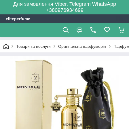
Для замовлення Viber, Telegram WhatsApp
+380976934699
eliteperfume
Товари та послуги
Оригінальна парфумерія
Парфум