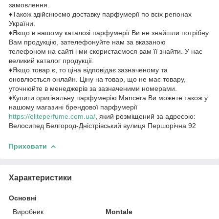
замовлення.
♦Також здійснюємо доставку парфумерії по всіх регіонах
України.
♦Якщо в нашому каталозі парфумерії Ви не знайшли потрібну
Вам продукцію, зателефонуйте нам за вказаною
телефоном на сайті і ми скористаємося вам її знайти. У нас
великий каталог продукції.
♦Якщо товар є, то ціна відповідає зазначеному та
оновлюється онлайн. Ціну на товар, що не має товару,
уточнюйте в менеджерів за зазначеними номерами.
♦Купити оригінальну парфумерію Mancera Ви можете також у
нашому магазині брендової парфумерії
https://eliteperfume.com.ua/
, який розміщений за адресою:
Велосипед Белгород-Дністрівський вулиця Першорічна 92
Приховати
Характеристики
Основні
Виробник
Montale