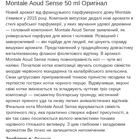
Montale Aoud Sense 50 ml Оригінал
Новий аромат від французького парфумерного дому Montale
з'явився у 2015 році. Компанія випускає дедалі нові аромати в
стилі арабської парфумерії, у яких звучання удової деревини
— головний компонент. Montale Aoud Sense заявлений, як
універсальні парфуми для жінок і чоловіків. Розкішний і
заворожливий — він підійде для людей, які цінують справді
вишукані аромати. Представлений у традиційному довгастому
металізованому флаконі фіолетового відтінку. В ароматі
Montale Aoud Sense повну повноправність нот — чути всі
наявні. Початкові нотки композиції звучать солодкою свіжістю
акордів червоного мандарина та калабрійського апельсина.
Смак цитрусових приправлений тонкою пряністю гвоздики та
терпкістю гострих ноток чорного перцю. Відзвучивши, верхні
свіжі нотки змінюються та згладжують чуттєве тріо серця
композиції — оксамитну болгарську троянду, містичний
аромат пряного уда та низку легких анімалістичних відтінків.
Фінальна нота Montale Aoud Sense відчувається свіжість
тропічного лісу, яка практично створює ефект присутності, а
він так само посилюється волого-землистими тонами
чарівного гітязького ветиверу. З цим глибоким і загадковим
ароматом Ви точно не залишитеся непоміченим.
Зроблено в:
Франція