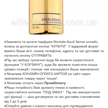
♦Замовити та купити парфуми Montale Aoud Sense онлайн,
можна за допомогою кнопки "КУПИТИ". У відкривній формі
вкажіть Ваше ім'я, номер телефона, адресу та час доставки та
натисніть кнопку ОТПРАВИТЬ .
♦Під час вибору туалетної води Ви можете скористатися
функцією "У КОРЗИНУ"), куди Ви зможете помістити кілька
цікавих позицій і пізніше там згенерувати Ваше замовлення.
♦ Можлива КОНЛАЙН ОПЛАТА КАРТОЙ на сайті через
замовлення товару через "кошик".
♦ Можливе оплата через
ПромОплату
♦Якщо потрібного Вам аромату немає в наявності,
скористайтеся кнопкою "ПОД ЗАКАЗ “. Під час використання
цієї функції — ціна договорена та час доставки становитиме
від 2 до 5 днів.
♦Очікуйте дзвінка з нашого магазину для підтвердження