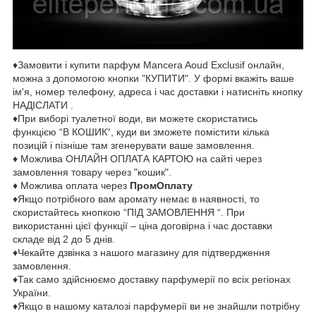
♦Замовити і купити парфум Mancera Aoud Exclusif онлайн,
можна з допомогою кнопки "КУПИТИ". У формі вкажіть ваше
ім'я, номер телефону, адреса і час доставки і натисніть кнопку
НАДІСЛАТИ .
♦При виборі туалетної води, ви можете скористатись
функцією “В КОШИК“, куди ви зможете помістити кілька
позицій і пізніше там згенерувати ваше замовлення.
♦ Можлива ОНЛАЙН ОПЛАТА КАРТОЮ на сайті через
замовлення товару через "кошик".
♦ Можлива оплата через
ПромОплату
♦Якщо потрібного вам аромату немає в наявності, то
скористайтесь кнопкою “ПІД ЗАМОВЛЕННЯ “. При
використанні цієї функції – ціна договірна і час доставки
складе від 2 до 5 днів.
♦Чекайте дзвінка з нашого магазину для підтвердження
замовлення.
♦Так само здійснюємо доставку парфумерії по всіх регіонах
України.
♦Якщо в нашому каталозі парфумерії ви не знайшли потрібну