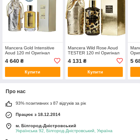
Mancera Gold Intensitive
Mancera Wild Rose Aoud
Manc
Aoud 120 ml Оригінал
TESTER 120 ml Оригінал
Ориг
4 640
4 131
5 6
₴
₴
Купити
Купити
Про нас
93% позитивних з 87 відгуків за рік
Працює з 18.12.2014
м. Білгород-Дністровський
Українська 92, Білгород-Дністровський, Україна