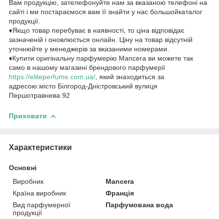
Вам продукцію, зателефонуйте нам за вказаною телефоні на
сайті і ми постараємося вам її знайти у нас большойкаталог
продукції.
♦Якщо товар перебуває в наявності, то ціна відповідає
зазначеній і оновлюється онлайн. Ціну на товар відсутній
уточнюйте у менеджерів за вказаними номерами.
♦Купити оригінальну парфумерію Mancera ви можете так
само в нашому магазині брендового парфумерії
https://eliteperfume.com.ua/
, який знаходиться за
адресою:місто Білгород-Дністровський вулиця
Першотравнева 92
Приховати
Характеристики
Основні
Виробник
Mancera
Країна виробник
Франція
Вид парфумерної
Парфумована вода
продукції