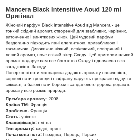
Mancera Black Intensitive Aoud 120 ml
Оригінал
Жіночий парфум Black Intensitive Aoud від Mancera - це
тонкий східний аромат, створений для звабливих, чарівних,
витончених і виняткових жінок. Цей чудовий парфум
бездоганно підходить пані елегантною, привабливою і
таємничою. Дивовижно ніжний, освіжаючий, повітряний і
легкий аромат, наче свіжий вітер Сходу. Цей приголомшливий
аромат подарує вам все багатство Сходу і одночасно всю
загадковість Заходу.
Поверхневі ноти мандарина додають аромату насиченість,
серцеві ноти троянди і шафрану дарують прекрасне відчуття
свіжості, а базові ноти берези і сандалового дерева додають
аромату всю розкіш природи.
Прем'єра аромату:
2008
Країна ТМ:
Франція
Зроблено:
Франція
Стать:
унісекс
Класифікація:
елітна
Тип аромату:
східні, пряні
Початкова нота:
Гвоздика, Перець, Персик