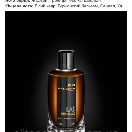
Нота серця:
Жасмин, Троянда, Фіалка, Шафран
Кінцева нота:
Білий кедр, Гурьюнский бальзам, Сандал, Уд