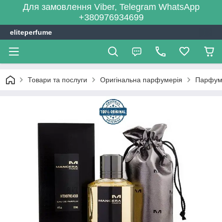
Для замовлення Viber, Telegram WhatsApp
+380976934699
eliteperfume
Товари та послуги
Оригінальна парфумерія
Парфум