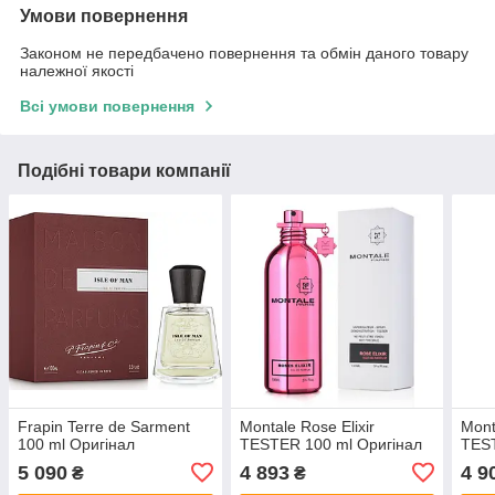
Умови повернення
Законом не передбачено повернення та обмін даного товару
належної якості
Всі умови повернення
Подібні товари компанії
Frapin Terre de Sarment
Montale Rose Elixir
Mont
100 ml Оригінал
TESTER 100 ml Оригінал
TEST
5 090
4 893
4 9
₴
₴