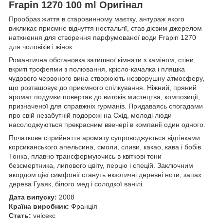
Frapin 1270 100 ml Оригінал
Прообраз життя в старовинному маєтку, антураж якого
викликає приємне відчуття ностальгії, став дієвим джерелом
натхнення для створення парфумованої води Frapin 1270
для чоловіків і жінок.
Романтична обстановка затишної кімнати з каміном, стіни,
вкриті трофеями з полювання, крісло-качалка і пляшка
чудового червоного вина створюють незворушну атмосферу,
що розташовує до приємного спілкування. Ніжний, пряний
аромат подумки повертає до витоків мистецтва, композиції,
призначеної для справжніх гурманів. Придаваясь спогадами
про свій незабутній подорожі на Схід, молоді люди
насолоджуються прекрасним ввечері в компанії один одного.
Початкове сприйняття аромату супроводжується відтінками
корсиканського апельсина, смоли, сливи, какао, кава і бобів
Тонка, плавно трансформуючись в квіткові тони
безсмертника, липового цвіту, перцю і спецій. Заключним
акордом цієї симфонії стануть екзотичні деревні ноти, запах
дерева Гуаяк, білого мед і солодкої ванілі.
Дата випуску:
2008
Країна виробник:
Франція
Стать:
унісекс