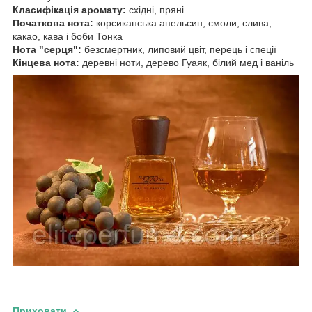
Класифікація аромату:
східні, пряні
Початкова нота:
корсиканська апельсин, смоли, слива,
какао, кава і боби Тонка
Нота "серця":
безсмертник, липовий цвіт, перець і спеції
Кінцева нота:
деревні ноти, дерево Гуаяк, білий мед і ваніль
Приховати