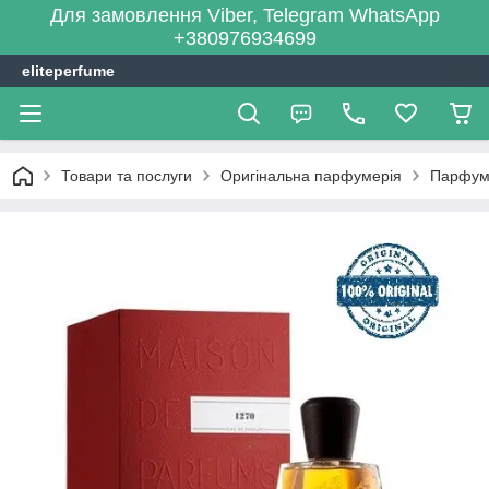
Для замовлення Viber, Telegram WhatsApp
+380976934699
eliteperfume
Товари та послуги
Оригінальна парфумерія
Парфум