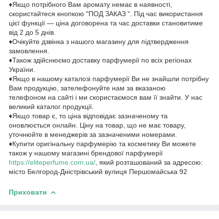
♦Якщо потрібного Вам аромату немає в наявності,
скористайтеся кнопкою "ПОД ЗАКАЗ “. Під час використання
цієї функції — ціна договорена та час доставки становитиме
від 2 до 5 днів.
♦Очікуйте дзвінка з нашого магазину для підтвердження
замовлення.
♦Також здійснюємо доставку парфумерії по всіх регіонах
України.
♦Якщо в нашому каталозі парфумерії Ви не знайшли потрібну
Вам продукцію, зателефонуйте нам за вказаною
телефоном на сайті і ми скористаємося вам її знайти. У нас
великий каталог продукції.
♦Якщо товар є, то ціна відповідає зазначеному та
оновлюється онлайн. Ціну на товар, що не має товару,
уточнюйте в менеджерів за зазначеними номерами.
♦Купити оригінальну парфумерію та косметику Ви можете
також у нашому магазині брендової парфумерії
https://eliteperfume.com.ua/
, який розташований за адресою:
місто Белгород-Дністрівський вулиця Першомайська 92
Приховати