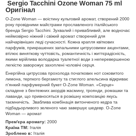
Sergio Tacchini Ozone Woman 75 ml
Оригінал
O-Zone Woman — воістину культовий аромат, створений 2000
року провідними майстрами прославленого італійського
бренда Sergio Tacchini. Зухвалий і привабливий, але водночас
неймовірно ніжний і свіжий аромат створений для
найчарівніших леді сучасності. Кожна крапля квіткових
парфумів, прикрашених запальними цитрусовими акцентами,
втілює виняткову чуттєвість, романтичність і життєрадісність,
якими мрійлива володарка туалетної води з неперевершеною
легкістю заворожує захоплені чоловічі серця.
Енергійна цитрусова прохолода початкових нот соковитого
лимона, терпкого бергамоту та стиглого апельсина відкриває
п'янкий парфумерний букет O-Zone Woman. «Серце»
складене з бентежних акордів жасмину, троянди, ромашки та
лаванди, що привносяться в розкішну композицію якусь
таємничість. Зваблива комбінація витонченого кедра та
підбадьорливого зеленого чаю завершує шедевр. O-Zone
Woman — аромат
Прем'єра аромату:
2000
Країна ТМ:
Італія
Зроблено в:
Італія