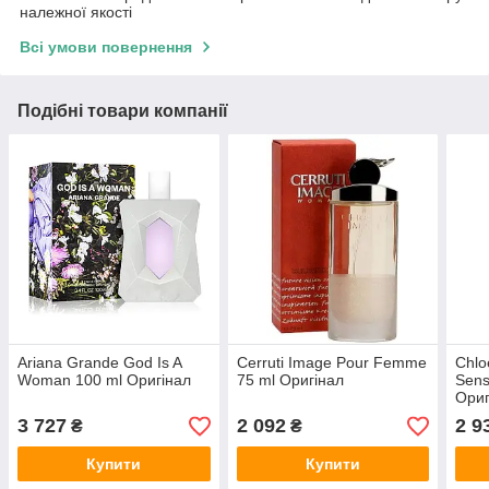
належної якості
Всі умови повернення
Подібні товари компанії
Ariana Grande God Is A
Cerruti Image Pour Femme
Chlo
Woman 100 ml Оригінал
75 ml Оригінал
Sens
Ориг
3 727
2 092
2 9
₴
₴
Купити
Купити