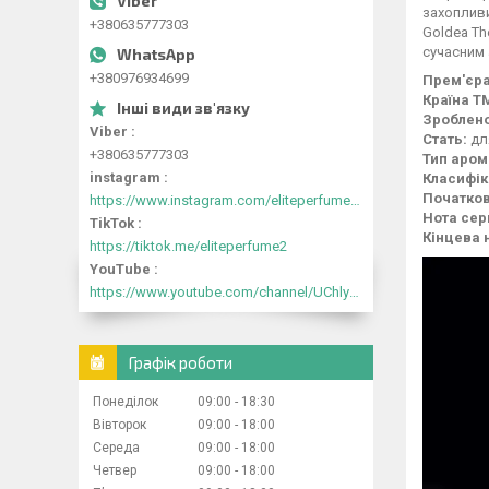
захопливи
+380635777303
Goldea Th
сучасним 
+380976934699
Прем'єра
Країна Т
Зроблено
Viber
Стать:
дл
+380635777303
Тип аром
instagram
Класифік
Початков
https://www.instagram.com/eliteperfume2030/
Нота сер
TikTok
Кінцева 
https://tiktok.me/eliteperfume2
YouTube
https://www.youtube.com/channel/UChlyrHV155UsxbND9N3hYJA
Графік роботи
Понеділок
09:00
18:30
Вівторок
09:00
18:00
Середа
09:00
18:00
Четвер
09:00
18:00