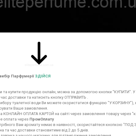
вибір Парфумерії
ЗДІЙСЯ
 та купити продукцію онлайн, можна за допомогою кнопки "КУПИТИ". У 
 час доставки та натисніть кнопку ОТПРАВИТЬ .
вибору туалетної води Ви можете скористатися функцією "У КОРЗИНУ"), ку
ерувати Ваше замовлення.
а КОНЛАЙН ОПЛАТА КАРТОЙ на сайті через замовлення товару через "к
е оплата через
ПромОплату
рібного Вам аромату немає в наявності, скористайтеся кнопкою "ПОД ЗАК
а та час доставки становитиме від 2 до 5 днів.
 дзвінка з нашого магазину для підтвердження замовлення.