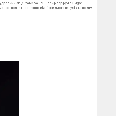
удровими акцентами ванілі. Шлейф парфумів Bvlgari
х нот, пряних проникних відтінків листя пачулів та новим