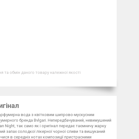
я та обмін даного товару належної якості
игінал
а парфумерна вода з квітковим шипрово-мускусним
фумерного бренда Bvlgari. Непередбачуваний, невимушений
 Night, так само як і оригінал передає таємничу жарку
ний запах солодкої лікерної чорної сливи та вишуканий
чися в середніх нотах композиції пристрасними