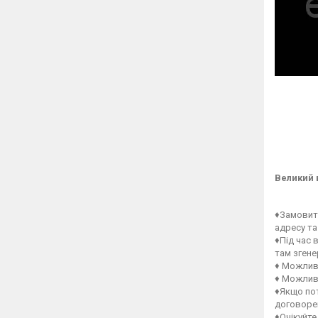
Великий 
♦Замовити
адресу та
♦Під час 
там зген
♦ Можлив
♦ Можлив
♦Якщо пот
договорен
♦Очікуйте