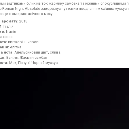
ми відтінками білих квіток жасмину самбака та ніжними спокусливими п
e Roman Night Absolute заворожує чуттєвим поєднанням східних мускусни
акцентом кристалічного моху.
 аромату:
2018
М:
Італія
 в:
Італія
я жінок
ата:
квіткові, шипрові
ація:
елітна
а нота:
Апельсиновий цвіт, слива
ця:
Ваніль, Жасмин самбак
нота:
Мох, Пачулі, Чорний мускус