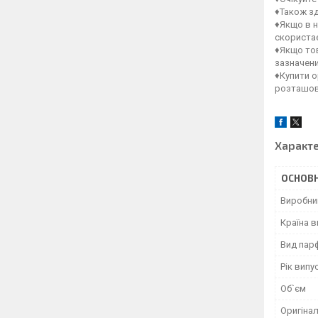
♦Також зд
♦Якщо в н
скористає
♦Якщо тов
зазначен
♦Купити о
розташов
Характ
ОСНОВН
Виробни
Країна 
Вид пар
Рік випу
Об`єм
Оригінал