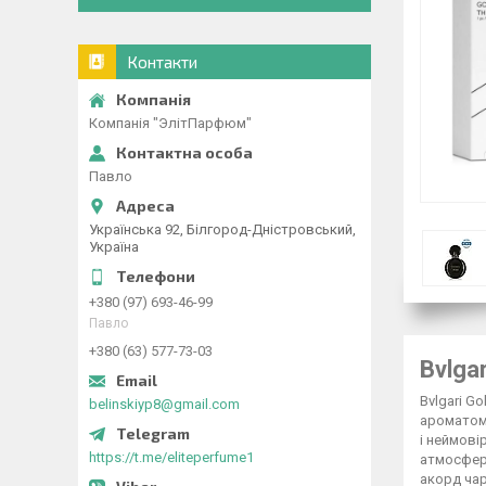
Контакти
Компанія "ЭлітПарфюм"
Павло
Українська 92, Білгород-Дністровський,
Україна
+380 (97) 693-46-99
Павло
+380 (63) 577-73-03
Bvlga
Bvlgari G
belinskiyp8@gmail.com
ароматом 
і неймові
https://t.me/eliteperfume1
атмосферу
акорд чар