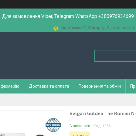
Для замовлення Viber, Telegram WhatsApp +380976934699
Українська 92, Білгород-Дністровський,
арфюмерію
Доставка та оплата
Повернення та обмін
Пр
Bvlgari Goldea The Roman Ni
В наявності
Код:
1066