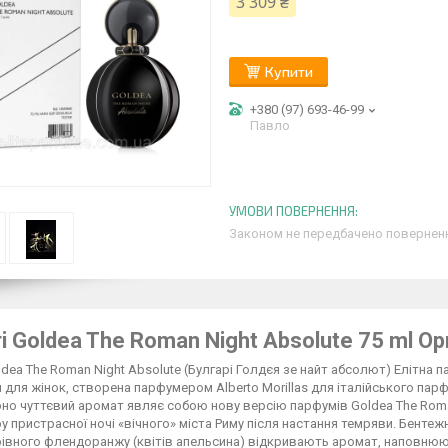
3 309 ₴
Купити
+380 (97) 693-46-99
Павло
Законом не передбачено поверненн
ri Goldea The Roman Night Absolute 75 ml Ор
oldea The Roman Night Absolute (Булгарі Голдєя зе найт абсолют) Елітн
для жінок, створена парфумером Alberto Morillas для італійського пар
рно чуттєвий аромат являє собою нову версію парфумів Goldea The Roman
 пристрасної ночі «вічного» міста Риму після настання темряви. Бентеж
івного флендоранжу (квітів апельсина) відкривають аромат, наповнюю