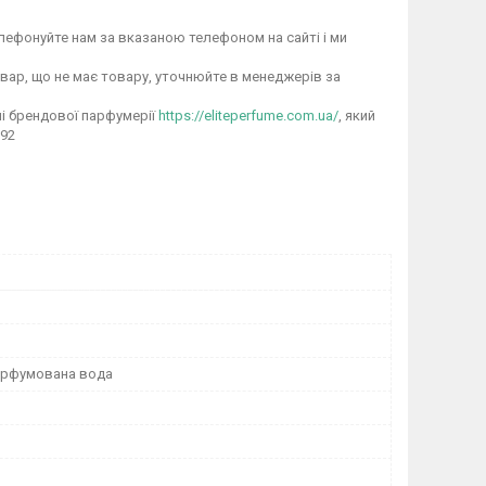
лефонуйте нам за вказаною телефоном на сайті і ми
овар, що не має товару, уточнюйте в менеджерів за
і брендової парфумерії
https://eliteperfume.com.ua/
, який
 92
Парфумована вода