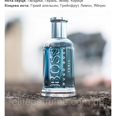
Нота серця:
Гвоздика, Герань, Імбир, Кориця
Кінцева нота:
Гіркий апельсин, Грейпфрут, Лимон, Яблуко