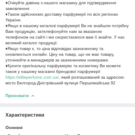
♦Очікуйте дзвінка з нашого магазину для підтвердження
замовлення.
♦Також здійснюємо доставку парфумерії по всіх регіонах
України.
♦Якщо в нашому каталозі парфумерії Ви не знайшли потрібну
Вам продукцію, зателефонуйте нам за вказаною
телефоном на сайті і ми скористаємося вам її знайти. У нас
великий каталог продукції.
♦Якщо товар є, то ціна відповідає зазначеному та
оновлюється онлайн. Ціну на товар, що не має товару,
уточнюйте в менеджерів за зазначеними номерами.
♦Купити оригінальну парфумерію та косметику Ви можете
також у нашому магазині брендової парфумерії
https://eliteperfume.com.ua/
, який розташований за адресою:
місто Белгород-Дністрівський вулиця Першомайська 92
Приховати
Характеристики
Основні