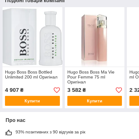
Подібні товари компанії
Hugo Boss Boss Bottled
Hugo Boss Boss Ma Vie
Hugo
Unlimited 200 ml Оригінал
Pour Femme 75 ml
ml О
Оригінал
4 907
3 582
2 3
₴
₴
Купити
Купити
Про нас
93% позитивних з 90 відгуків за рік