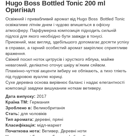
Hugo Boss Bottled Tonic 200 ml
Оригінал
Освіжний і привабливий аромат від Hugo Boss Bottled Tonic
освіжатиме літнім днем і чудово впишеться в офісну
атмосферу. Парфумерна композиція підходить сильній
підлозі для якого необхідно бути завжди в тонусі.
Приємний, має вигляд, здебільшого допомагає досягти успіху
в справах, а гарний особистий аромат закріплює сприятливе
враження.
Свіжий посил ноток цитрусів і хрусткого яблука, майже
невагомий, делікатно оточує шкіру м'яким сяйвом.
Пламінно-чуттєві акценти імбиру не обпікають, а тихо тліють
під пудровою вуаллю кориці.
Сухе деревна основа вирівнює баланс і надає елегантності
композиції завдяки вишуканим ноткам ветиверу.
Дата випуску:
2017
Країна ТМ:
Германия
Зроблено в:
Великобританія
Стать:
для чоловіків
Тип аромата:
деревні, пряні
Класифікація:
мідл-маркет
Початкова нота:
Ветивер, Деревні ноти