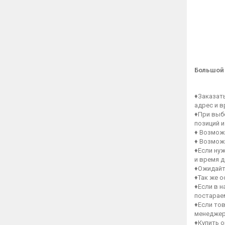
Большой
♦Заказат
адрес и в
♦При выб
позиций и
♦ Возмож
♦ Возмож
♦Если нуж
и время д
♦Ожидайт
♦Так же 
♦Если в 
постараем
♦Если тов
менеджер
♦Купить 