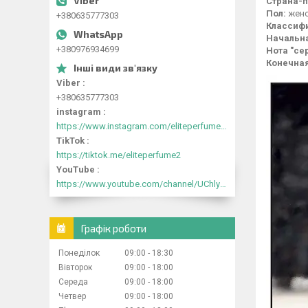
Страна-п
Пол:
женс
+380635777303
Классиф
Начальна
+380976934699
Нота "се
Конечная
Viber
+380635777303
instagram
https://www.instagram.com/eliteperfume2030/
TikTok
https://tiktok.me/eliteperfume2
YouTube
https://www.youtube.com/channel/UChlyrHV155UsxbND9N3hYJA
Графік роботи
Понеділок
09:00
18:30
Вівторок
09:00
18:00
Середа
09:00
18:00
Четвер
09:00
18:00