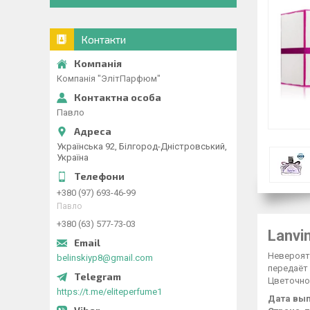
Контакти
Компанія "ЭлітПарфюм"
Павло
Українська 92, Білгород-Дністровський,
Україна
+380 (97) 693-46-99
Павло
+380 (63) 577-73-03
Lanvi
Невероят
belinskiyp8@gmail.com
передаёт 
Цветочно-
https://t.me/eliteperfume1
Дата вып