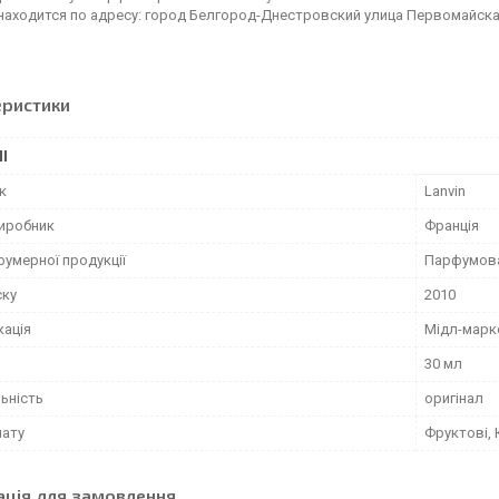
находится по адресу: город Белгород-Днестровский улица Первомайска
еристики
І
к
Lanvin
виробник
Франція
фумерної продукції
Парфумов
ску
2010
кація
Мідл-марк
30 мл
ьність
оригінал
мату
Фруктові, 
ація для замовлення