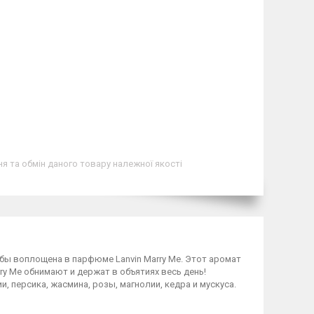
я та обмін даного товару належної якості
ы воплощена в парфюме Lanvin Marry Me. Этот аромат
y Me обнимают и держат в объятиях весь день!
 персика, жасмина, розы, магнолии, кедра и мускуса.