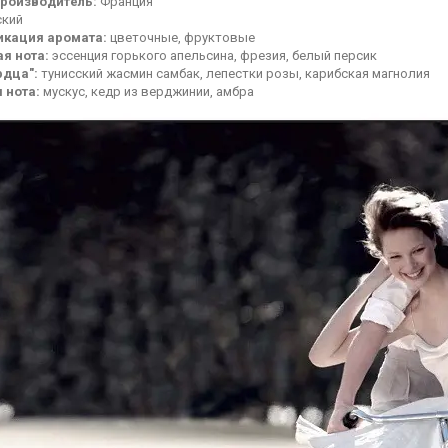
роизводитель:
Франция
кий
икация аромата:
цветочные, фруктовые
я нота:
эссенция горького апельсина, фрезия, белый персик
рдца":
тунисский жасмин самбак, лепестки розы, карибская магнолия
 нота:
мускус, кедр из верджинии, амбра