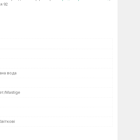
я 92
ана вода
ет/Mastige
Квіткові