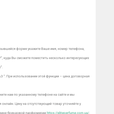
крывшейся форме укажите Ваше имя, номер телефона,
“, куда Вы сможете поместить несколько интересующих
".
З “. При использовании этой функции – цена договорная
ите нам по указанному телефоне на сайте и мы
я онлайн. Цену на отсутствующий товар уточняйте у
газине брендовой парфюмерии
https://eliteperfume.com.ua/
,