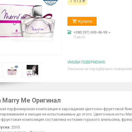
1 513 ₴
Купити
+380 (97) 693-46-99
Павло
Законом не передбачено поверненн
n Marry Me Оригинал
ная парфюмернная композиция и зарождения цветочно-фруктовой бомб
переживания и эмоции не испытываемые до этого. Цветочные ноты Marr
фруктовая композиция составлена нотками горького апельсина, фрезии,
уска:
2010