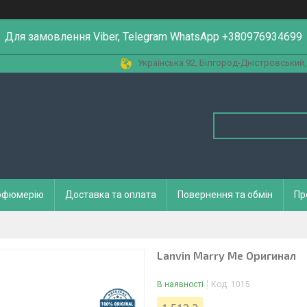
Для замовлення Viber, Telegram WhatsApp +380976934699
Українська 92, Білгород-Дністровський,
арфюмерію
Доставка та оплата
Повернення та обмін
Пр
Lanvin Marry Me Оригинал
В наявності
Код:
1015