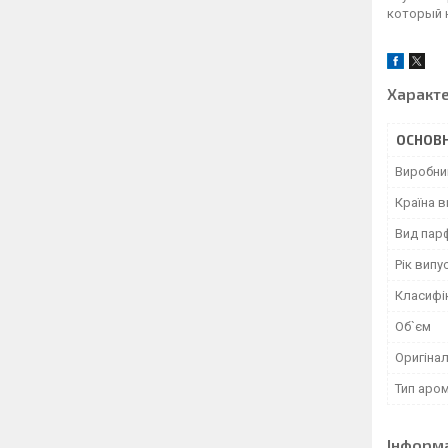
который 
Характ
ОСНОВН
Виробни
Країна 
Вид пар
Рік випу
Класифі
Об`єм
Оригінал
Тип аро
Інформ