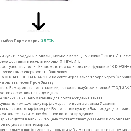
 выбор Парфюмерии
ЗДЕСЬ
ь и купить продукцию онлайн, можно с помощью кнопки “КУПИТЬ”. В от
ремя доставки и нажмите кнопку ОТПРАВИТЬ .
оре туалетной воды, Вы можете воспользоваться функцией “В КОРЗИНУ
 позже там сгенерировать Ваш заказ.
на ОНЛАЙН ОПЛАТА КАРТОЙ на сайте через заказ товара через "корзину
на оплата через
ПромОплату
ного Вам аромата нет в наличии, то воспользуйтесь кнопкой “ПОД ЗАКА
оставки составит от 2 до 5 дней.
е звонка из нашего магазина для подтверждения заказа.
осуществляем доставку парфюмерии по всем регионам Украины.
нашем каталоге парфюмерии Вы не нашли нужную Вам продукцию, позвон
ся вам ее найти. У нас большой каталог продукции.
ар находится в наличии, то цена соответствует указанной и обновляетс
ов по указанным номерам.
оригинальную парфюмерию и косметику Вы можете так же в нашем ма