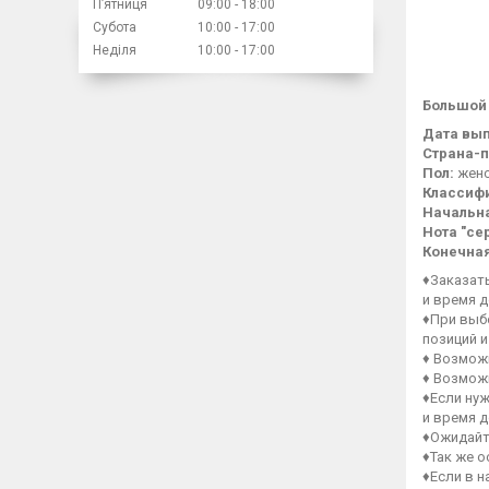
Пʼятниця
09:00
18:00
Субота
10:00
17:00
Неділя
10:00
17:00
Большой
Дата вып
Страна-п
Пол:
женс
Классиф
Начальна
Нота "се
Конечная
♦Заказат
и время д
♦При выб
позиций и
♦ Возмож
♦ Возмож
♦Если нуж
и время д
♦Ожидайт
♦Так же 
♦Если в 