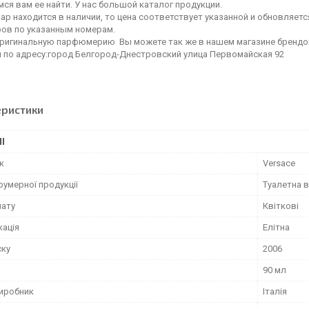
ся вам ее найти. У нас большой каталог продукции.
ар находится в наличии, то цена соответствует указанной и обновляетс
ов по указанным номерам.
оригинальную парфюмерию Вы можете так же в нашем магазине брен
я по адресу:город Белгород-Днестровский улица Первомайская 92
еристики
І
к
Versace
фумерної продукції
Туалетна 
мату
Квіткові
кація
Елітна
ску
2006
90 мл
виробник
Італія