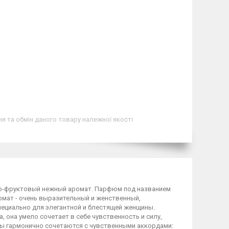
я та обмін даного товару належної якості
очно-фруктовый нежный аромат. Парфюм под названием
аромат - очень выразительный и женственный,
пециально для элегантной и блестящей женщины.
 она умело сочетает в себе чувственность и силу,
оты гармонично сочетаются с чувственными аккордами: