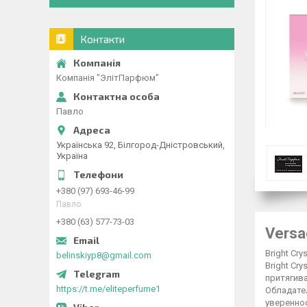
Контакти
Компанія "ЭлітПарфюм"
Павло
Українська 92, Білгород-Дністровський,
Україна
+380 (97) 693-46-99
Павло
+380 (63) 577-73-03
Versa
Bright C
belinskiyp8@gmail.com
Bright Cr
притягив
https://t.me/eliteperfume1
Обладател
увереннос