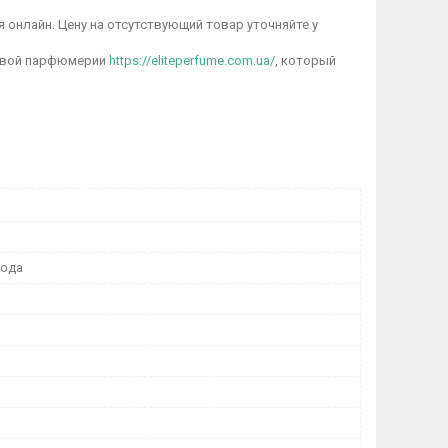
я онлайн. Цену на отсутствующий товар уточняйте у
довой парфюмерии
https://eliteperfume.com.ua/
, который
вода