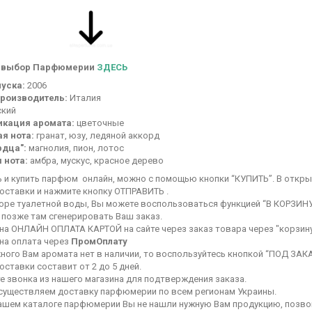
 выбор Парфюмерии
ЗДЕСЬ
уска:
2006
роизводитель:
Италия
кий
икация аромата:
цветочные
я нота:
гранат, юзу, ледяной аккорд
рдца":
магнолия, пион, лотос
 нота:
амбра, мускус, красное дерево
ь и купить парфюм онлайн, можно с помощью кнопки “КУПИТЬ”. В откр
оставки и нажмите кнопку ОТПРАВИТЬ .
оре туалетной воды, Вы можете воспользоваться функцией “В КОРЗИНУ
 позже там сгенерировать Ваш заказ.
на ОНЛАЙН ОПЛАТА КАРТОЙ на сайте через заказ товара через "корзину
на оплата через
ПромОплату
ного Вам аромата нет в наличии, то воспользуйтесь кнопкой “ПОД ЗАКА
оставки составит от 2 до 5 дней.
е звонка из нашего магазина для подтверждения заказа.
осуществляем доставку парфюмерии по всем регионам Украины.
нашем каталоге парфюмерии Вы не нашли нужную Вам продукцию, позвон