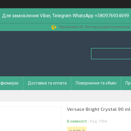
Для замовлення Viber, Telegram WhatsApp +380976934699
Українська 92, Білгород-Дністровський,
арфюмерію
Доставка та оплата
Повернення та обмін
Пр
Versace Bright Crystal 90 m
В наявності
Код:
1004