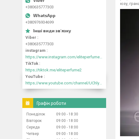
юзу, гран
+380635777303
+380976934699
Viber
+380635777303
instagram
https://www.instagram.com/eliteperfume2030/
TikTok
https://tiktok.me/eliteperfume2
YouTube
https://www.youtube.com/channel/UChlyrHV155UsxbND9N3hYJA
Графік роботи
Понеділок
09:00
18:30
Вівторок
09:00
18:00
Середа
09:00
18:00
Четвер
09:00
18:00