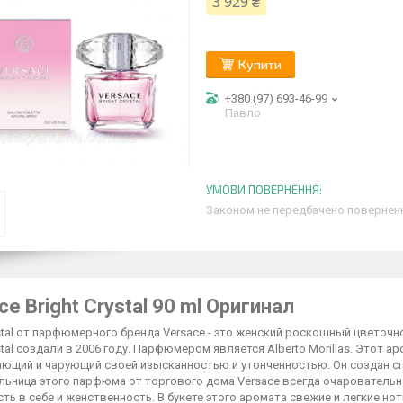
3 929 ₴
Купити
+380 (97) 693-46-99
Павло
Законом не передбачено поверненн
ce Bright Crystal 90 ml Оригинал
rystal от парфюмерного бренда Versace - это женский роскошный цвет
ystal создали в 2006 году. Парфюмером является Alberto Morillas. Этот 
ающий и чарующий своей изысканностью и утонченностью. Он создан с
ьница этого парфюма от торгового дома Versace всегда очаровательна,
ть в себе и женственность. В букете этого аромата свежие и легкие н