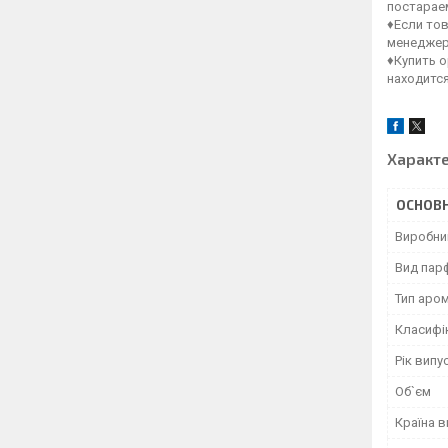
постараем
♦Если тов
менеджер
♦Купить 
находитс
Характ
ОСНОВН
Виробни
Вид пар
Тип аро
Класифі
Рік випу
Об`єм
Країна 