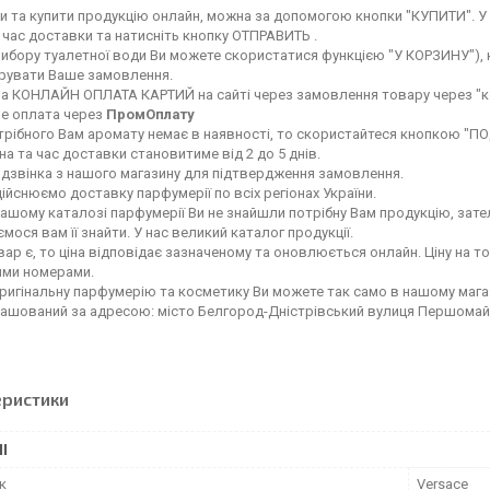
 та купити продукцію онлайн, можна за допомогою кнопки "КУПИТИ". У 
 час доставки та натисніть кнопку ОТПРАВИТЬ .
вибору туалетної води Ви можете скористатися функцією "У КОРЗИНУ"), ку
ерувати Ваше замовлення.
а КОНЛАЙН ОПЛАТА КАРТИЙ на сайті через замовлення товару через "к
е оплата через
ПромОплату
рібного Вам аромату немає в наявності, то скористайтеся кнопкою "ПОД 
а та час доставки становитиме від 2 до 5 днів.
 дзвінка з нашого магазину для підтвердження замовлення.
ійснюємо доставку парфумерії по всіх регіонах України.
ашому каталозі парфумерії Ви не знайшли потрібну Вам продукцію, зате
мося вам її знайти. У нас великий каталог продукції.
ар є, то ціна відповідає зазначеному та оновлюється онлайн. Ціну на т
ими номерами.
ригінальну парфумерію та косметику Ви можете так само в нашому мага
ташований за адресою: місто Белгород-Дністрівський вулиця Першомай
еристики
І
к
Versace