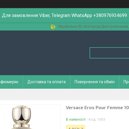
Для замовлення Viber, Telegram WhatsApp +380976934699
Українська 92, Білгород-Дністровський,
арфюмерію
Доставка та оплата
Повернення та обмін
Пр
Versace Eros Pour Femme 10
В наявності
Код:
1003