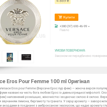
4 869 ₴
Купити
+380 (97) 693-46-99
Павло
Законом не передбачено поверненн
ce Eros Pour Femme 100 ml Оригінал
ersace Eros pour Femme (Версаче Ерос пур фем) — жіноча версія популяр
фуми названі на честь бога любові Ерос із давньогрецької міфології. Сп
фем) наповнений розкішшю, жіночністю і водночас силою й силою. Верх
 звучанням лимона, бергамоту та граната. У серці аромату — заворожлив
 акордами в поєднанні з амброксаном і мускусом, що надає аромату глиб