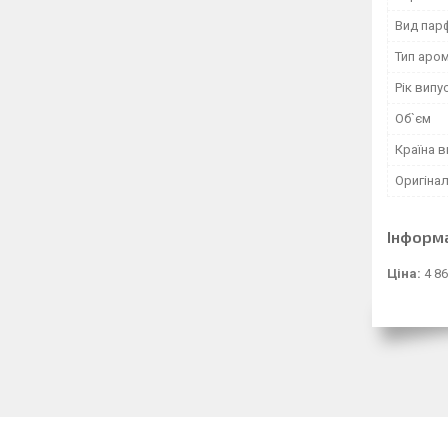
Вид пар
Тип аро
Рік випу
Об`єм
Країна 
Оригінал
Інформ
Ціна:
4 86