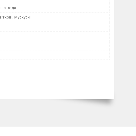
ана вода
віткові, Мускусні