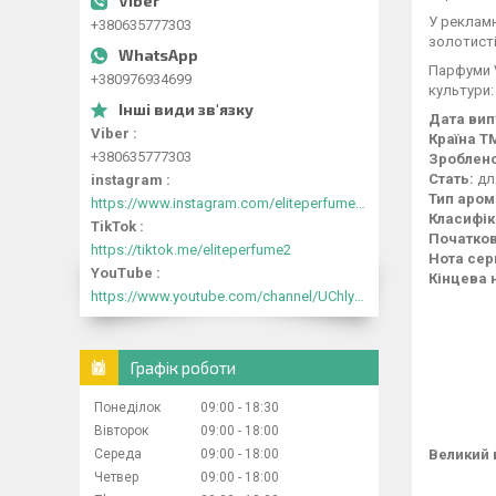
У рекламн
+380635777303
золотисті
Парфуми V
+380976934699
культури:
Дата вип
Viber
Країна Т
+380635777303
Зроблено
Стать:
дл
instagram
Тип аром
https://www.instagram.com/eliteperfume2030/
Класифік
TikTok
Початков
https://tiktok.me/eliteperfume2
Нота сер
YouTube
Кінцева 
https://www.youtube.com/channel/UChlyrHV155UsxbND9N3hYJA
Графік роботи
Понеділок
09:00
18:30
Вівторок
09:00
18:00
Середа
09:00
18:00
Великий 
Четвер
09:00
18:00