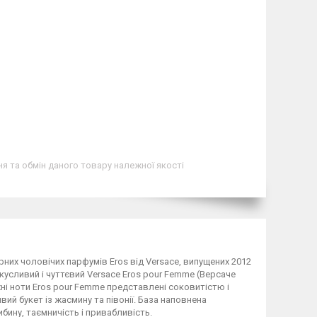
я та обмін даного товару належної якості
них чоловічих парфумів Eros від Versace, випущених 2012
окусливий і чуттєвий Versace Eros pour Femme (Версаче
ні ноти Eros pour Femme представлені соковитістю і
ий букет із жасмину та півонії. База наповнена
ину, таємничість і привабливість.