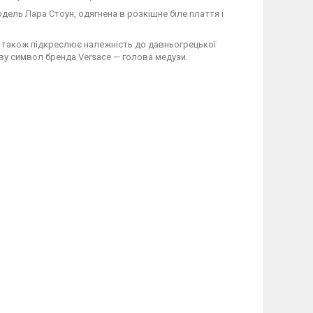
дель Лара Стоун, одягнена в розкішне біле плаття і
й також підкреслює належність до давньогрецької
ву символ бренда Versace — голова медузи.