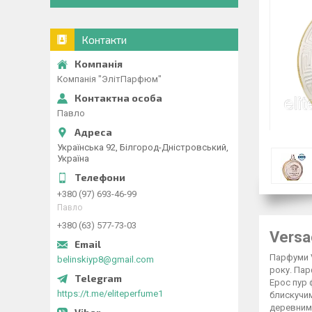
Контакти
Компанія "ЭлітПарфюм"
Павло
Українська 92, Білгород-Дністровський,
Україна
+380 (97) 693-46-99
Павло
+380 (63) 577-73-03
Versa
Парфуми V
belinskiyp8@gmail.com
року. Пар
Ерос пур 
https://t.me/eliteperfume1
блискучим
деревними