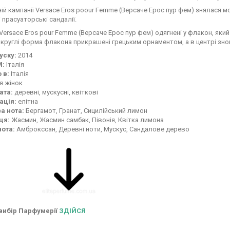
ій кампанії Versace Eros poour Femme (Версаче Ерос пур фем) знялася мо
 прасуаторські сандалії.
ersace Eros pour Femme (Версаче Ерос пур фем) одягнені у флакон, яки
 круглі форма флакона прикрашені грецьким орнаментом, а в центрі зно
уску:
2014
М:
Італія
 в:
Італія
я жінок
ата:
деревні, мускусні, квіткові
ація:
елітна
а нота:
Бергамот, Гранат, Сицилійський лимон
ця:
Жасмин, Жасмин самбак, Півонія, Квітка лимона
нота:
Амброкссан, Деревні ноти, Мускус, Сандалове дерево
вибір Парфумерії
ЗДІЙСЯ