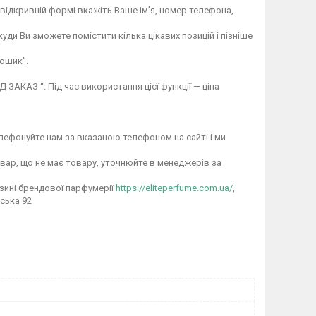
відкривній формі вкажіть Ваше ім'я, номер телефона,
ди Ви зможете помістити кілька цікавих позицій і пізніше
ошик".
ЗАКАЗ “. Під час використання цієї функції — ціна
лефонуйте нам за вказаною телефоном на сайті і ми
овар, що не має товару, уточнюйте в менеджерів за
зині брендової парфумерії
https://eliteperfume.com.ua/
,
ська 92