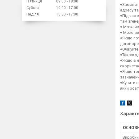
Пʼятниця
09:00
18:00
♦Замовити
Субота
10:00
17:00
адресу та
Неділя
10:00
17:00
♦Під час 
там зген
♦ Можлив
♦ Можлив
♦Якщо пот
договорен
♦Очікуйте
♦Також зд
♦Якщо в н
скористає
♦Якщо тов
зазначен
♦Купити о
який роз
Характ
ОСНОВН
Виробни