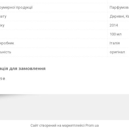
фумерної продукції
Парфумов
мату
Деревні, К
ску
2014
100 мл
виробник
Італія
ьність
оригінал
ація для замовлення
9 ₴
Сайт створений на маркетплейсі
Prom.ua