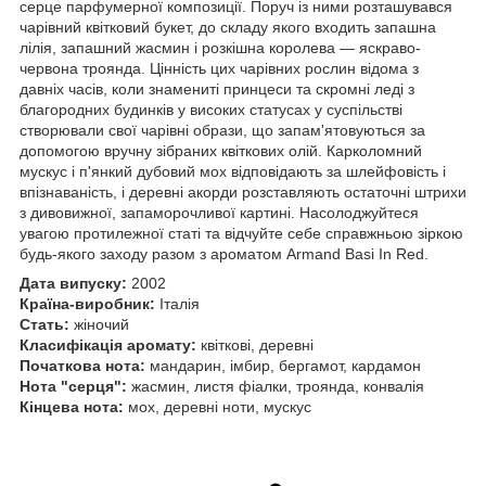
серце парфумерної композиції. Поруч із ними розташувався
чарівний квітковий букет, до складу якого входить запашна
лілія, запашний жасмин і розкішна королева — яскраво-
червона троянда. Цінність цих чарівних рослин відома з
давніх часів, коли знамениті принцеси та скромні леді з
благородних будинків у високих статусах у суспільстві
створювали свої чарівні образи, що запам'ятовуються за
допомогою вручну зібраних квіткових олій. Карколомний
мускус і п'янкий дубовий мох відповідають за шлейфовість і
впізнаваність, і деревні акорди розставляють остаточні штрихи
з дивовижної, запаморочливої картині. Насолоджуйтеся
увагою протилежної статі та відчуйте себе справжньою зіркою
будь-якого заходу разом з ароматом Armand Basi In Red.
Дата випуску:
2002
Країна-виробник:
Італія
Стать:
жіночий
Класифікація аромату:
квіткові, деревні
Початкова нота:
мандарин, імбир, бергамот, кардамон
Нота "серця":
жасмин, листя фіалки, троянда, конвалія
Кінцева нота:
мох, деревні ноти, мускус