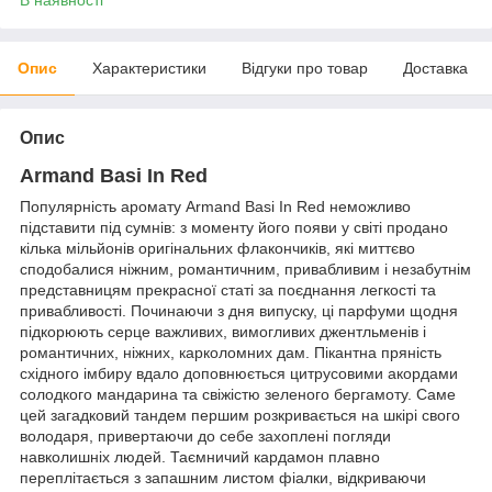
Опис
Характеристики
Відгуки про товар
Доставка
Опис
Armand Basi In Red
Популярність аромату Armand Basi In Red неможливо
підставити під сумнів: з моменту його появи у світі продано
кілька мільйонів оригінальних флакончиків, які миттєво
сподобалися ніжним, романтичним, привабливим і незабутнім
представницям прекрасної статі за поєднання легкості та
привабливості. Починаючи з дня випуску, ці парфуми щодня
підкорюють серце важливих, вимогливих джентльменів і
романтичних, ніжних, карколомних дам. Пікантна пряність
східного імбиру вдало доповнюється цитрусовими акордами
солодкого мандарина та свіжістю зеленого бергамоту. Саме
цей загадковий тандем першим розкривається на шкірі свого
володаря, привертаючи до себе захоплені погляди
навколишніх людей. Таємничий кардамон плавно
переплітається з запашним листом фіалки, відкриваючи