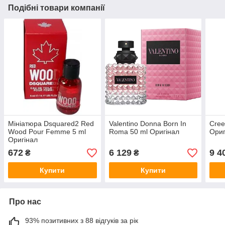
Подібні товари компанії
Мініатюра Dsquared2 Red
Valentino Donna Born In
Cree
Wood Pour Femme 5 ml
Roma 50 ml Оригінал
Ориг
Оригінал
672
6 129
9 4
₴
₴
Купити
Купити
Про нас
93% позитивних з 88 відгуків за рік