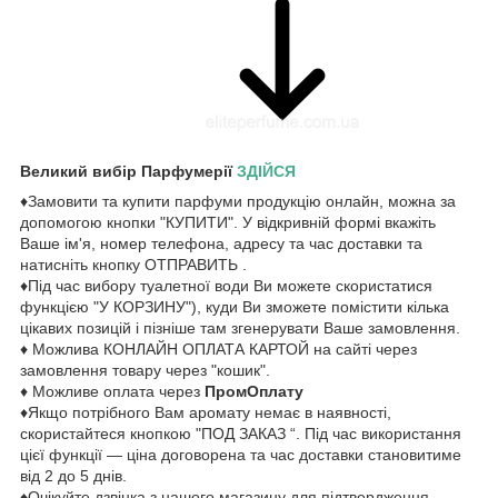
Великий вибір Парфумерії
ЗДІЙСЯ
♦Замовити та купити парфуми продукцію онлайн, можна за
допомогою кнопки "КУПИТИ". У відкривній формі вкажіть
Ваше ім'я, номер телефона, адресу та час доставки та
натисніть кнопку ОТПРАВИТЬ .
♦Під час вибору туалетної води Ви можете скористатися
функцією "У КОРЗИНУ"), куди Ви зможете помістити кілька
цікавих позицій і пізніше там згенерувати Ваше замовлення.
♦ Можлива КОНЛАЙН ОПЛАТА КАРТОЙ на сайті через
замовлення товару через "кошик".
♦ Можливе оплата через
ПромОплату
♦Якщо потрібного Вам аромату немає в наявності,
скористайтеся кнопкою "ПОД ЗАКАЗ “. Під час використання
цієї функції — ціна договорена та час доставки становитиме
від 2 до 5 днів.
♦Очікуйте дзвінка з нашого магазину для підтвердження