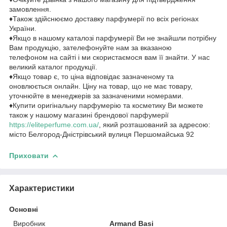
замовлення.
♦Також здійснюємо доставку парфумерії по всіх регіонах
України.
♦Якщо в нашому каталозі парфумерії Ви не знайшли потрібну
Вам продукцію, зателефонуйте нам за вказаною
телефоном на сайті і ми скористаємося вам її знайти. У нас
великий каталог продукції.
♦Якщо товар є, то ціна відповідає зазначеному та
оновлюється онлайн. Ціну на товар, що не має товару,
уточнюйте в менеджерів за зазначеними номерами.
♦Купити оригінальну парфумерію та косметику Ви можете
також у нашому магазині брендової парфумерії
https://eliteperfume.com.ua/
, який розташований за адресою:
місто Белгород-Дністрівський вулиця Першомайська 92
Приховати
Характеристики
Основні
Виробник
Armand Basi