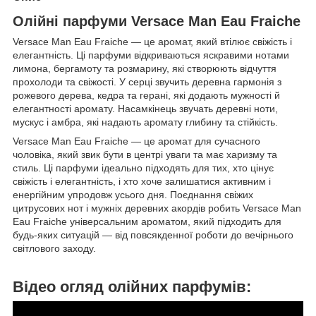
Олійні парфуми Versace Man Eau Fraiche
Versace Man Eau Fraiche — це аромат, який втілює свіжість і
елегантність. Ці парфуми відкриваються яскравими нотами
лимона, бергамоту та розмарину, які створюють відчуття
прохолоди та свіжості. У серці звучить деревна гармонія з
рожевого дерева, кедра та герані, які додають мужності й
елегантності аромату. Насамкінець звучать деревні ноти,
мускус і амбра, які надають аромату глибину та стійкість.
Versace Man Eau Fraiche — це аромат для сучасного
чоловіка, який звик бути в центрі уваги та має харизму та
стиль. Ці парфуми ідеально підходять для тих, хто цінує
свіжість і елегантність, і хто хоче залишатися активним і
енергійним упродовж усього дня. Поєднання свіжих
цитрусових нот і мужніх деревних акордів робить Versace Man
Eau Fraiche універсальним ароматом, який підходить для
будь-яких ситуацій — від повсякденної роботи до вечірнього
світлового заходу.
Відео огляд олійних парфумів: