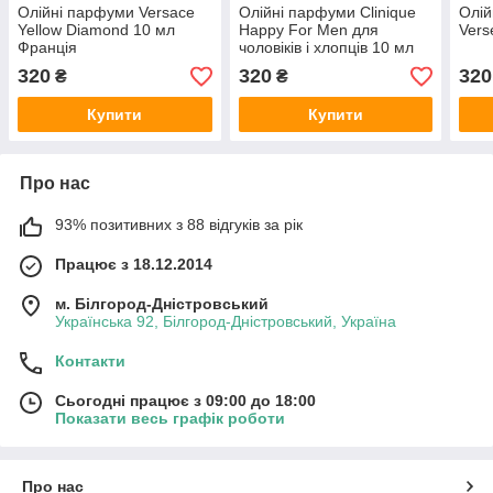
Олійні парфуми Versace
Олійні парфуми Clinique
Олій
Yellow Diamond 10 мл
Happy For Men для
Vers
Франція
чоловіків і хлопців 10 мл
Франція
320
320
320
₴
₴
Купити
Купити
Про нас
93% позитивних з 88 відгуків за рік
Працює з 18.12.2014
м. Білгород-Дністровський
Українська 92, Білгород-Дністровський, Україна
Контакти
Сьогодні працює з 09:00 до 18:00
Показати весь графік роботи
Про нас