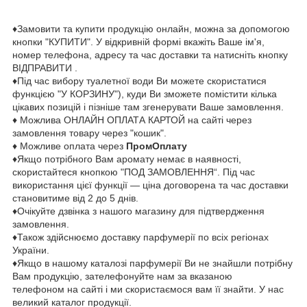
♦Замовити та купити продукцію онлайн, можна за допомогою
кнопки "КУПИТИ". У відкривній формі вкажіть Ваше ім'я,
номер телефона, адресу та час доставки та натисніть кнопку
ВІДПРАВИТИ .
♦Під час вибору туалетної води Ви можете скористатися
функцією "У КОРЗИНУ"), куди Ви зможете помістити кілька
цікавих позицій і пізніше там згенерувати Ваше замовлення.
♦ Можлива ОНЛАЙН ОПЛАТА КАРТОЙ на сайті через
замовлення товару через "кошик".
♦ Можливе оплата через
ПромОплату
♦Якщо потрібного Вам аромату немає в наявності,
скористайтеся кнопкою "ПОД ЗАМОВЛЕННЯ“. Під час
використання цієї функції — ціна договорена та час доставки
становитиме від 2 до 5 днів.
♦Очікуйте дзвінка з нашого магазину для підтвердження
замовлення.
♦Також здійснюємо доставку парфумерії по всіх регіонах
України.
♦Якщо в нашому каталозі парфумерії Ви не знайшли потрібну
Вам продукцію, зателефонуйте нам за вказаною
телефоном на сайті і ми скористаємося вам її знайти. У нас
великий каталог продукції.