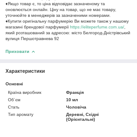
♦Якщо товар є, то ціна відповідає зазначеному та
оновлюється онлайн. Ціну на товар, що не має товару,
уточнюйте в менеджерів за зазначеними номерами.
♦Купити оригінальну парфумерію Ви можете також у нашому
магазині брендової парфумерії
https://eliteperfume.com.ua/
,
який розташований за адресою: місто Белгород-Дністрівський
вулиця Першотравнева 92
Приховати
Характеристики
Основні
Країна виробник
Франція
Об`єм
10 мл
Стать
Чоловіча
Тип аромату
Деревні, Східні
(Орієнтальні)