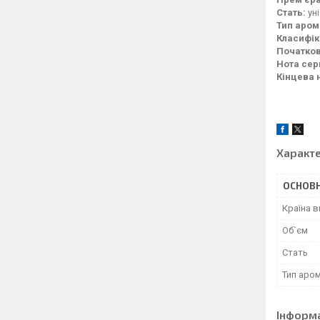
Стать:
ун
Тип аром
Класифік
Початков
Нота сер
Кінцева 
Характ
ОСНОВН
Країна 
Об`єм
Стать
Тип аро
Інформ