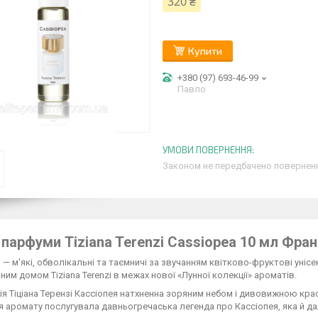
320 ₴
Купити
+380 (97) 693-46-99
Павло
Законом не передбачено поверненн
 парфуми Tiziana Terenzi Cassiopea 10 мл Фран
 — м'які, обволікальні та таємничі за звучанням квітково-фруктові унісе
им домом Tiziana Terenzi в межах нової «Лунної колекції» ароматів.
я Тіціана Терензі Кассіопея натхненна зоряним небом і дивовижною кра
 аромату послугувала давньогречаська легенда про Кассіопея, яка й дал