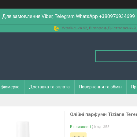
Для замовлення Viber, Telegram WhatsApp +380976934699
Українська 92, Білгород-Дністровський,
арфюмерію
Доставка та оплата
Повернення та обмін
Пр
Олійні парфуми Tiziana Tere
В наявності
Код:
355