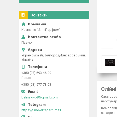
Контакти
Компанія "ЭлітПарфюм"
Павло
Українська 92, Білгород-Дністровський,
Україна
+380 (97) 693-46-99
Павло
+380 (63) 577-73-03
Олійні
Cassiopea
belinskiyp8@gmail.com
парфумерн
Композиці
https://t.me/eliteperfume1
створення