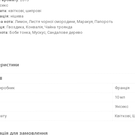
ісекс
ата:
квіткові, шипрові
ація:
нішева
а нота:
Лимон, Листя чорної смородини, Маракуя, Папороть
ця:
Гвоздика, Конвалія, Чайна троянда
нота:
Боби тонка, Мускус, Сандалове дерево
еристики
І
виробник
Франція
10 мл
Унісекс
мату
Квіткові, 
ація для замовлення