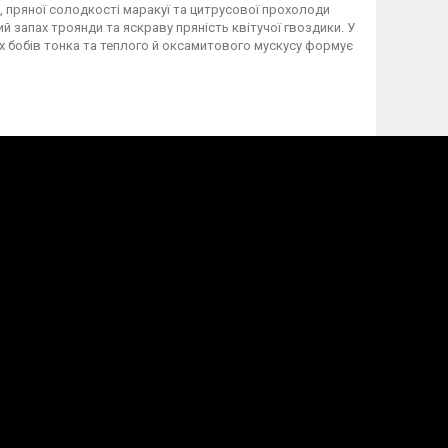
 пряної солодкості маракуї та цитрусової прохолоди
 запах троянди та яскраву пряність квітучої гвоздики. У
х бобів тонка та теплого й оксамитового мускусу формує