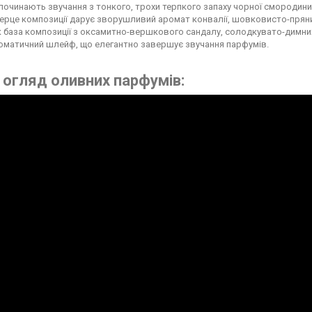
очинають звучання з тонкого, трохи терпкого запаху чорної смородини,
ерце композиції дарує зворушливий аромат конвалії, шовковисто-пряний
к база композиції з оксамитно-вершкового сандалу, солодкувато-димни
оматичний шлейф, що елегантно завершує звучання парфумів.
 огляд оливних парфумів: