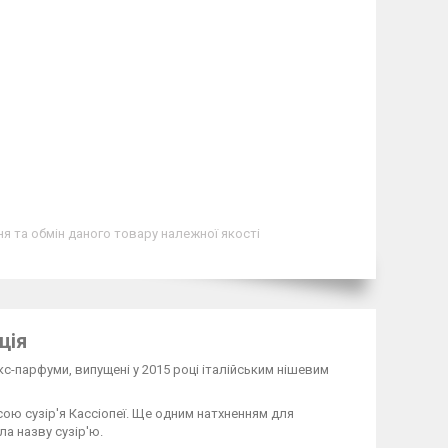
я та обмін даного товару належної якості
ція
кс-парфуми, випущені у 2015 році італійським нішевим
сою сузір'я Кассіопеї. Ще одним натхненням для
а назву сузір'ю.