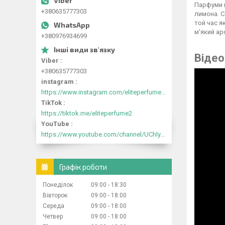
Парфуми п
+380635777303
лимона. С
той час я
м'який ар
+380976934699
Відео
Viber
+380635777303
instagram
https://www.instagram.com/eliteperfume2030/
TikTok
https://tiktok.me/eliteperfume2
YouTube
https://www.youtube.com/channel/UChlyrHV155UsxbND9N3hYJA
Графік роботи
Понеділок
09:00
18:30
Вівторок
09:00
18:00
Середа
09:00
18:00
Четвер
09:00
18:00