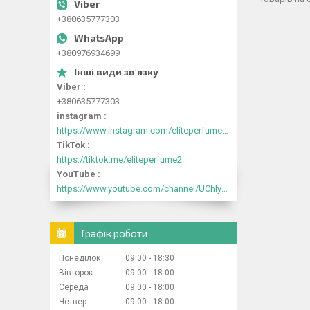
+380635777303
+380976934699
Viber
+380635777303
instagram
https://www.instagram.com/eliteperfume2030/
TikTok
https://tiktok.me/eliteperfume2
YouTube
https://www.youtube.com/channel/UChlyrHV155UsxbND9N3hYJA
Графік роботи
Понеділок
09:00
18:30
Вівторок
09:00
18:00
Середа
09:00
18:00
Четвер
09:00
18:00