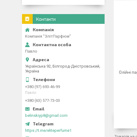
Контакти
Компанія "ЭлітПарфюм"
Павло
Українська 92, Білгород-Дністровський,
Україна
Олійні п
+380 (97) 693-46-99
Павло
+380 (63) 577-73-03
belinskiyp8@gmail.com
https://t.me/eliteperfume1