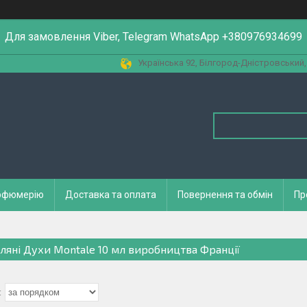
Для замовлення Viber, Telegram WhatsApp +380976934699
Українська 92, Білгород-Дністровський,
арфюмерію
Доставка та оплата
Повернення та обмін
Пр
ляні Духи Montale 10 мл виробництва Франції