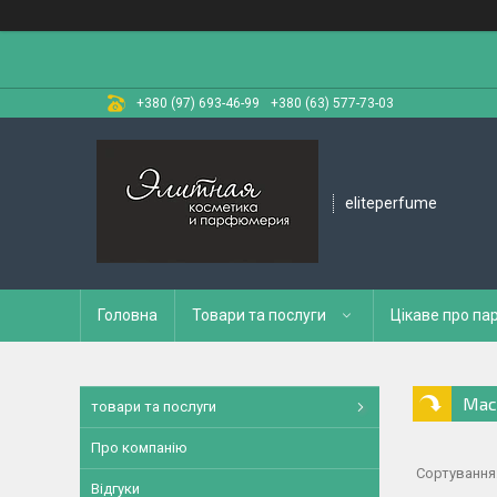
+380 (97) 693-46-99
+380 (63) 577-73-03
eliteperfume
Головна
Товари та послуги
Цікаве про п
Мас
товари та послуги
Про компанію
Відгуки