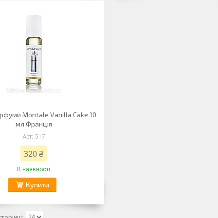
арфуми Montale Vanilla Cake 10
мл Франція
517
320 ₴
В наявності
Купити