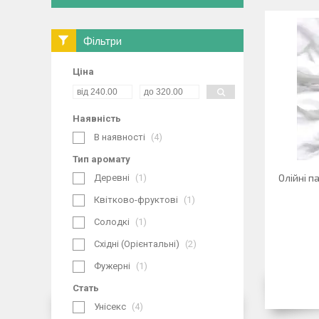
Фільтри
Ціна
Наявність
В наявності
4
Тип аромату
Олійні 
Деревні
1
Квітково-фруктові
1
Солодкі
1
Східні (Орієнтальні)
2
Фужерні
1
Стать
Унісекс
4