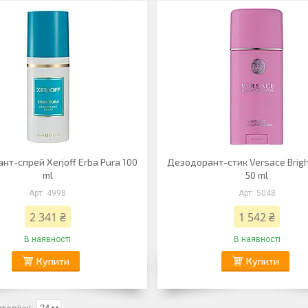
нт-спрей Xerjoff Erba Pura 100
Дезодорант-стик Versace Brigh
ml
50 ml
4998
5048
2 341 ₴
1 542 ₴
В наявності
В наявності
Купити
Купити