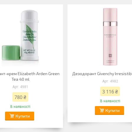
нт-крем Elizabeth Arden Green
Дезодорант Givenchy Irresistib
Tea 40 ml
4982
4981
3 116 ₴
780 ₴
В наявності
В наявності
Купити
Купити