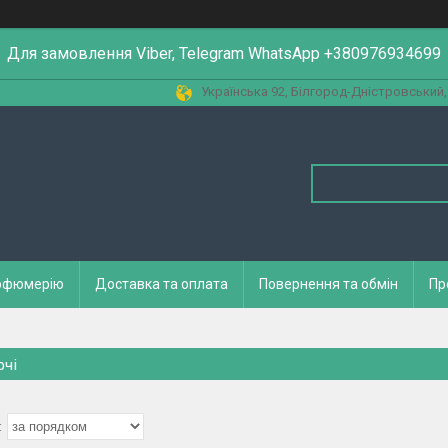
Для замовлення Viber, Telegram WhatsApp +380976934699
Українська 92, Білгород-Дністровський,
арфюмерію
Доставка та оплата
Повернення та обмін
Пр
очі