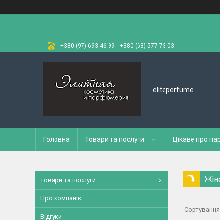
+380 (97) 693-46-99
+380 (63) 577-73-03
eliteperfume
Головна
Товари та послуги
Цікаве про п
Жін
товари та послуги
Про компанію
Відгуки