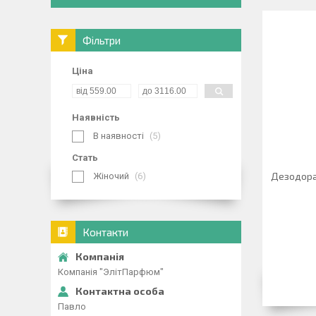
Фільтри
Ціна
Наявність
В наявності
5
Стать
Дезодора
Жіночий
6
Контакти
Компанія "ЭлітПарфюм"
Павло