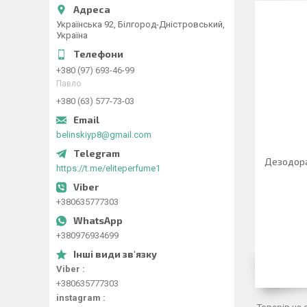
Українська 92, Білгород-Дністровський,
Україна
+380 (97) 693-46-99
Павло
+380 (63) 577-73-03
belinskiyp8@gmail.com
Дезодора
https://t.me/eliteperfume1
+380635777303
+380976934699
Viber
+380635777303
instagram