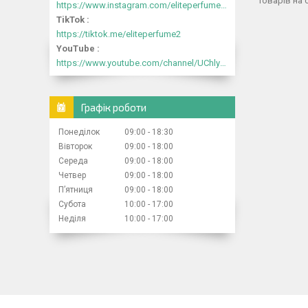
https://www.instagram.com/eliteperfume2030/
TikTok
https://tiktok.me/eliteperfume2
YouTube
https://www.youtube.com/channel/UChlyrHV155UsxbND9N3hYJA
Графік роботи
Понеділок
09:00
18:30
Вівторок
09:00
18:00
Середа
09:00
18:00
Четвер
09:00
18:00
Пʼятниця
09:00
18:00
Субота
10:00
17:00
Неділя
10:00
17:00