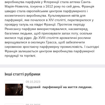
виробництва парфумів у Флоренції стала аптека Санта-
Марія-Новелла, існуюча з 1612 року по сей день.
Франція
швидко стала європейським центром парфумерного і
косметичного виробництва. Культивування квітів для
парфумерії, яке почалося в XIV столітті, перетворилося у
провідну галузь на півдні Франції. Протягом періоду
Ренесансу парфуми використовувалися, насамперед,
багатими людьми, щоб приховувати запах поту, оскільки
милися тоді рідко. До XVIII століття ароматичні рослини
вирощувалися в околицях Грасса, щоб забезпечити
сировиною зростаючу парфумерну промисловість. І сьогодні
Франція залишається центром виробництва парфумерної
продукції та торгівлі.
Інші статті рубрики
09.10.2023
Чудовий парфюмерії на життя людини.