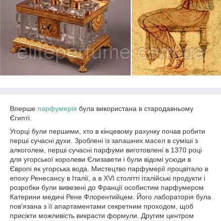
Вперше
парфумерія
була використана в стародавньому
Єгипті.
Угорці були першими, хто в кінцевому рахунку почав робити
перші сучасні духи. Зроблені із запашних масел в суміші з
алкоголем, перші сучасні парфуми виготовлені в 1370 році
для угорської королеви Єлизавети і були відомі усюди в
Європі як угорська вода. Мистецтво парфумерії процвітало в
епоху Ренесансу в Італії, а в XVI столітті італійські продукти і
розробки були вивезені до Франції особистим парфумером
Катерини медичі Рене Флорентийцем. Його лабораторія була
пов'язана з її апартаментами секретним проходом, щоб
присікти можливість викрасти формули. Другим центром